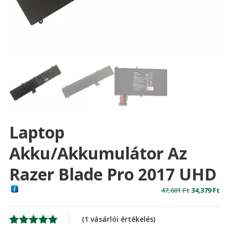
Laptop
Akku/akkumulátor Az
Razer Blade Pro 2017 UHD
Original
Cu
47,601
Ft
34,379
Ft
price
pr
was:
is:
(
1
vásárlói értékelés)
47,601 Ft
34,