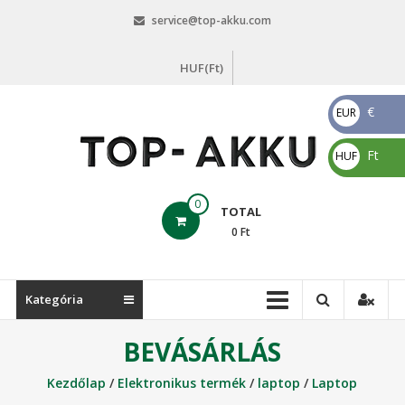
Skip
service@top-akku.com
to
content
HUF(Ft)
€
EUR
€
Ft
HUF
Ft
top-
0
TOTAL
akku.com
0
Ft
top-
akku.com
Kategória
BEVÁSÁRLÁS
Kezdőlap
/
Elektronikus termék
/
laptop
/
Laptop