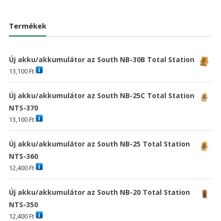
was:
is:
was:
is:
18,576 Ft
13,416 Ft
38,030 Ft
17,60
Termékek
Új akku/akkumulátor az South NB-30B Total Station
13,100
Ft
Új akku/akkumulátor az South NB-25C Total Station
NTS-370
13,100
Ft
Új akku/akkumulátor az South NB-25 Total Station
NTS-360
12,400
Ft
Új akku/akkumulátor az South NB-20 Total Station
NTS-350
12,400
Ft