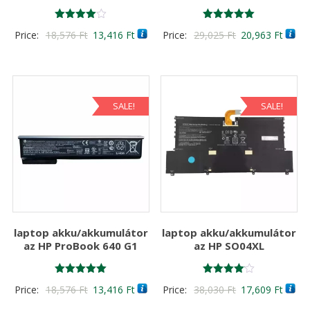
Értékelés:
Értékelés:
Original
Current
Original
Curre
Price:
18,576
Ft
13,416
Ft
Price:
29,025
Ft
20,963
Ft
4.00
5.00
/ 5
/ 5
price
price
price
price
was:
is:
was:
is:
18,576 Ft
13,416 Ft
29,025 Ft
20,96
SALE!
SALE!
laptop akku/akkumulátor
laptop akku/akkumulátor
az HP ProBook 640 G1
az HP SO04XL
Értékelés:
Értékelés:
Original
Current
Original
Curre
Price:
18,576
Ft
13,416
Ft
Price:
38,030
Ft
17,609
Ft
5.00
4.00
/ 5
/ 5
price
price
price
price