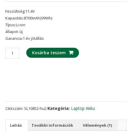
Értékelés
1
5.00
az 5-
Feszültség:11.4V
ből,
értékelés
Kapacitás:8700mAh(99Wh)
alapján
Típus:Li-ion
állapot: új
Garancia:1 év jótállás
laptop
Kosárba teszem
akku/akkumulátor
az
Razer
Blade
Pro
2017
UHD
mennyiség
Kategória:
Laptop Akku
Cikkszám:
SL10852-hu2
Leírás
További információk
Vélemények (1)