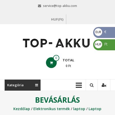
Skip
service@top-akku.com
to
content
HUF(Ft)
€
EUR
€
Ft
HUF
Ft
top-
0
TOTAL
akku.com
0
Ft
top-
akku.com
Kategória
BEVÁSÁRLÁS
Kezdőlap
/
Elektronikus termék
/
laptop
/
Laptop