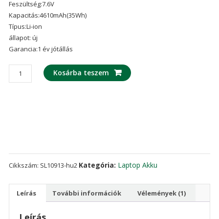
Feszültség:7.6V
5-ből,
értékelés
Kapacitás:4610mAh(35Wh)
alapján
Típus:Li-ion
állapot: új
Garancia:1 év jótállás
laptop
Kosárba teszem
akku/akkumulátor
az
SONY
VAIO
S13
mennyiség
Kategória:
Laptop Akku
Cikkszám:
SL10913-hu2
Leírás
További információk
Vélemények (1)
Leírás