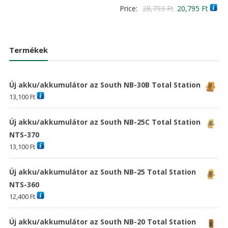
was:
is:
Értékelés:
Original
Curre
Price:
28,793
Ft
20,795
Ft
5.00
20,898 Ft
15,093 Ft
/ 5
price
price
was:
is:
28,793 Ft
20,79
Termékek
Új akku/akkumulátor az South NB-30B Total Station
13,100
Ft
Új akku/akkumulátor az South NB-25C Total Station
NTS-370
13,100
Ft
Új akku/akkumulátor az South NB-25 Total Station
NTS-360
12,400
Ft
Új akku/akkumulátor az South NB-20 Total Station