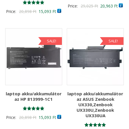
Értékelés:
Original
Curre
Price:
29,025
Ft
20,963
Ft
5.00
Értékelés:
Original
Current
Price:
20,898
Ft
15,093
Ft
/ 5
price
price
5.00
/ 5
price
price
was:
is:
was:
is:
29,025 Ft
20,96
20,898 Ft
15,093 Ft
SALE!
SALE!
laptop akku/akkumulátor
laptop akku/akkumulátor
az HP 813999-1C1
az ASUS Zenbook
UX330,Zenbook
UX330U,Zenbook
Értékelés:
UX330UA
Original
Current
Price:
20,898
Ft
15,093
Ft
5.00
/ 5
price
price