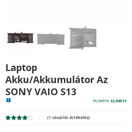
Laptop
Akku/akkumulátor Az
SONY VAIO S13
Original
Cu
31,347
Ft
22,640
Ft
price
pr
was:
is:
(
1
vásárlói értékelés)
31,347 Ft
22,
Értékelés
1
4.00
az