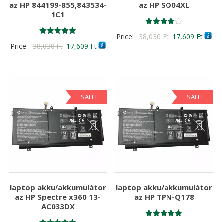
az HP 844199-855,843534-
az HP SO04XL
1C1
Értékelés:
Original
Curre
Price:
38,030
Ft
17,609
Ft
4.00
Értékelés:
Original
Current
Price:
38,030
Ft
17,609
Ft
/ 5
price
price
5.00
/ 5
price
price
was:
is:
was:
is:
38,030 Ft
17,60
38,030 Ft
17,609 Ft
SALE!
SALE!
laptop akku/akkumulátor
laptop akku/akkumulátor
az HP Spectre x360 13-
az HP TPN-Q178
AC033DX