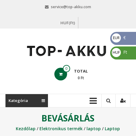
Skip
service@top-akku.com
to
content
HUF(Ft)
€
EUR
€
Ft
HUF
Ft
top-
0
TOTAL
akku.com
0
Ft
top-
akku.com
Kategória
BEVÁSÁRLÁS
Kezdőlap
/
Elektronikus termék
/
laptop
/
Laptop