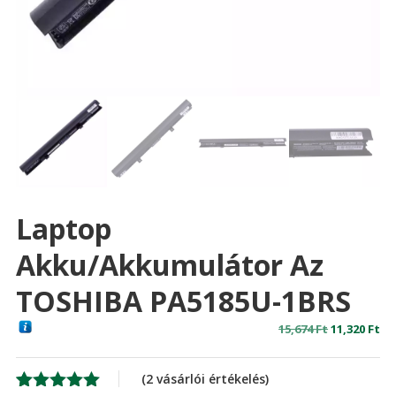
Laptop
Akku/akkumulátor Az
TOSHIBA PA5185U-1BRS
Original
Cu
15,674
Ft
11,320
Ft
price
pr
was:
is:
(
2
vásárlói értékelés)
15,674 Ft
11,