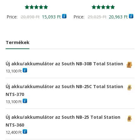
Értékelés:
Értékelés:
Original
Current
Original
Curre
Price:
20,898
Ft
15,093
Ft
Price:
29,025
Ft
20,963
Ft
5.00
5.00
/ 5
/ 5
price
price
price
price
was:
is:
was:
is:
20,898 Ft
15,093 Ft
29,025 Ft
20,96
Termékek
Új akku/akkumulátor az South NB-30B Total Station
13,100
Ft
Új akku/akkumulátor az South NB-25C Total Station
NTS-370
13,100
Ft
Új akku/akkumulátor az South NB-25 Total Station
NTS-360
12,400
Ft