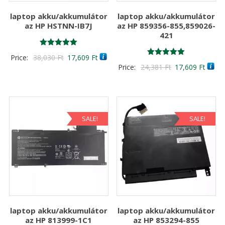
laptop akku/akkumulátor
laptop akku/akkumulátor
az HP HSTNN-IB7J
az HP 859356-855,859026-
421
Értékelés:
Original
Current
Price:
38,030
Ft
17,609
Ft
5.00
Értékelés:
Original
Curre
Price:
24,381
Ft
17,609
Ft
/ 5
price
price
5.00
/ 5
price
price
was:
is:
was:
is:
38,030 Ft
17,609 Ft
24,381 Ft
17,60
SALE!
SALE!
laptop akku/akkumulátor
laptop akku/akkumulátor
az HP 813999-1C1
az HP 853294-855