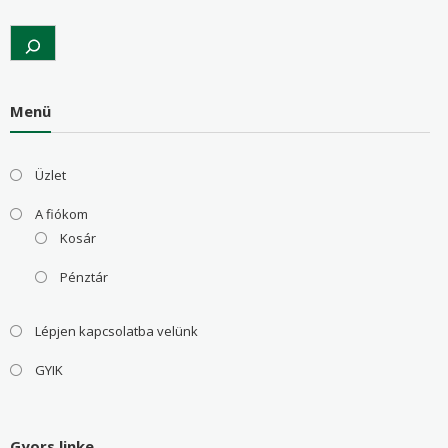
Search
Menü
Üzlet
A fiókom
Kosár
Pénztár
Lépjen kapcsolatba velünk
GYIK
Gyors linke