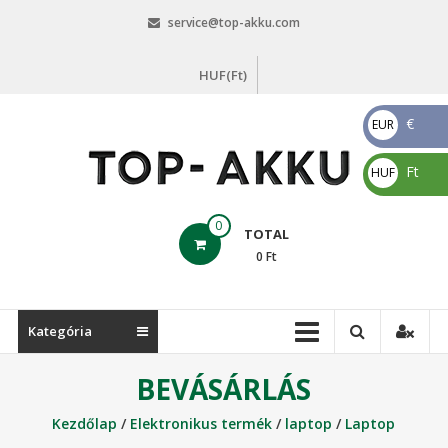
Skip
service@top-akku.com
to
content
HUF(Ft)
€
EUR
€
Ft
HUF
Ft
top-
0
TOTAL
akku.com
0
Ft
top-
akku.com
Kategória
BEVÁSÁRLÁS
Kezdőlap
/
Elektronikus termék
/
laptop
/
Laptop