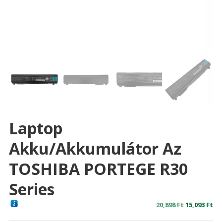
Laptop
Akku/akkumulátor Az
TOSHIBA PORTEGE R30
Series
Original
Cu
20,898
Ft
15,093
Ft
price
pr