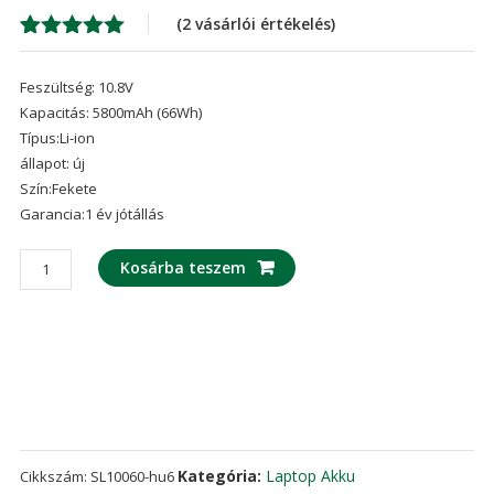
was:
is:
(
2
vásárlói értékelés)
20,898 Ft
15,
Értékelés
2
5.00
az 5-
Feszültség: 10.8V
ből,
értékelés
Kapacitás: 5800mAh (66Wh)
alapján
Típus:Li-ion
állapot: új
Szín:Fekete
Garancia:1 év jótállás
laptop
Kosárba teszem
akku/akkumulátor
az
TOSHIBA
PORTEGE
R30
Series
mennyiség
Kategória:
Laptop Akku
Cikkszám:
SL10060-hu6