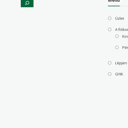
Üzlet
A fiók
Ko
Pé
Lépjen
GYIK