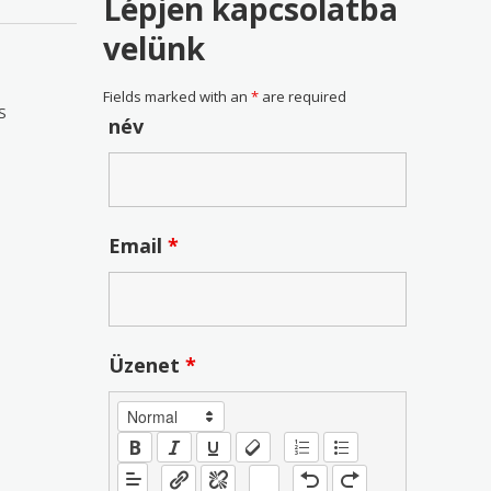
Lépjen kapcsolatba
velünk
Fields marked with an
*
are required
S
név
Email
*
Üzenet
*