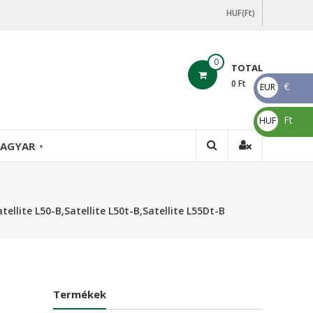
HUF(Ft)
0
TOTAL
0
Ft
€
EUR
€
Ft
HUF
Ft
AGYAR
▼
llite L50-B,Satellite L50t-B,Satellite L55Dt-B
Termékek