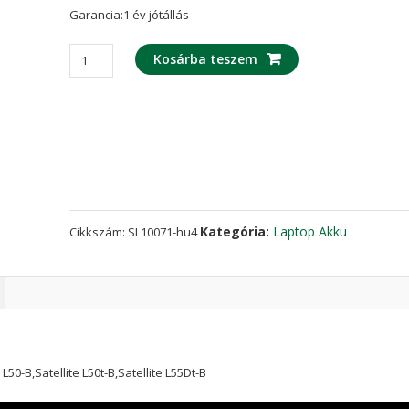
Garancia:1 év jótállás
laptop
Kosárba teszem
akku/akkumulátor
az
TOSHIBA
Satellite
L50,Satellite
L50-
B,Satellite
L50t-
Kategória:
Laptop Akku
Cikkszám:
SL10071-hu4
B,Satellite
L55Dt-
B
mennyiség
50-B,Satellite L50t-B,Satellite L55Dt-B