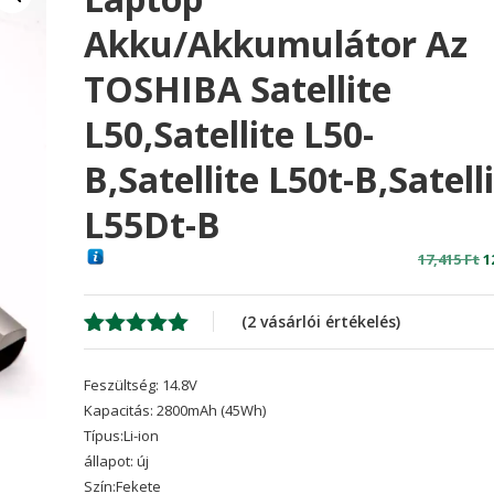
Akku/akkumulátor Az
TOSHIBA Satellite
L50,Satellite L50-
B,Satellite L50t-B,Satell
L55Dt-B
O
17,415
Ft
1
p
w
(
2
vásárlói értékelés)
1
Értékelés
2
5.00
az 5-
Feszültség: 14.8V
ből,
értékelés
Kapacitás: 2800mAh (45Wh)
alapján
Típus:Li-ion
állapot: új
Szín:Fekete