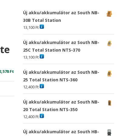
Új akku/akkumulátor az South NB-
30B Total Station
13,100
Ft
Új akku/akkumulátor az South NB-
ite
25C Total Station NTS-370
13,100
Ft
riginal
Current
2,578
Ft
Új akku/akkumulátor az South NB-
rice
price
25 Total Station NTS-360
as:
is:
12,400
Ft
7,415 Ft
12,578 Ft
Új akku/akkumulátor az South NB-
20 Total Station NTS-350
12,400
Ft
Új akku/akkumulátor az South HB-