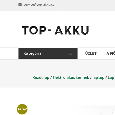
Skip
service@top-akku.com
to
content
top-
akku.com
top-
akku.com
Kategória
ÜZLET
A F
Kezdőlap
/
Elektronikus termék
/
laptop
/
Lap
Akció!