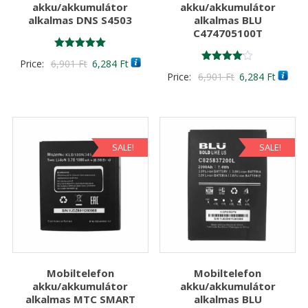
akku/akkumulátor
akku/akkumulátor
alkalmas DNS S4503
alkalmas BLU
C474705100T
Értékelés:
Original
Current
Price:
6,901
Ft
6,284
Ft
5.00
Értékelés:
Original
Curren
Price:
6,901
Ft
6,284
Ft
/ 5
price
price
4.00
/ 5
price
price
was:
is:
was:
is:
6,901 Ft
6,284 Ft
6,901 Ft
6,284 F
SALE!
SALE!
Mobiltelefon
Mobiltelefon
akku/akkumulátor
akku/akkumulátor
alkalmas MTC SMART
alkalmas BLU