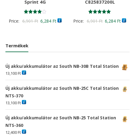
Sprint 4G
C825837200L
Értékelés:
Értékelés:
Original
Current
Original
Curren
Price:
6,901
Ft
6,284
Ft
Price:
6,901
Ft
6,284
Ft
4.00
5.00
/ 5
/ 5
price
price
price
price
was:
is:
was:
is:
6,901 Ft
6,284 Ft
6,901 Ft
6,284 F
Termékek
Új akku/akkumulátor az South NB-30B Total Station
13,100
Ft
Új akku/akkumulátor az South NB-25C Total Station
NTS-370
13,100
Ft
Új akku/akkumulátor az South NB-25 Total Station
NTS-360
12,400
Ft