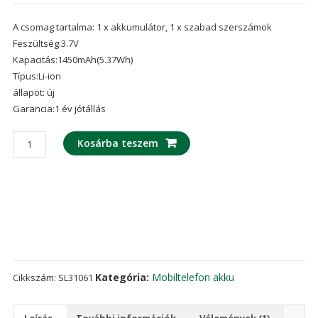
Értékelés
1
4.00
az
A csomag tartalma: 1 x akkumulátor, 1 x szabad szerszámok
5-ből,
értékelés
Feszültség:3.7V
alapján
Kapacitás:1450mAh(5.37Wh)
Típus:Li-ion
állapot: új
Garancia:1 év jótállás
Mobiltelefon
Kosárba teszem
akku/akkumulátor
alkalmas
DNS
S4010
mennyiség
Kategória:
Mobiltelefon akku
Cikkszám:
SL31061
Leírás
További információk
Vélemények (1)