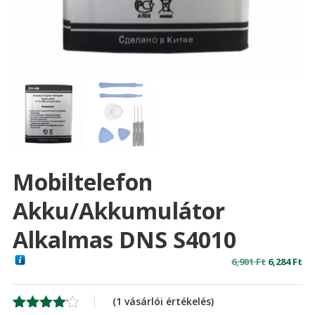
Mobiltelefon
Akku/akkumulátor
Alkalmas DNS S4010
Original
Cu
6,901
Ft
6,284
Ft
price
pr
was:
is:
(
1
vásárlói értékelés)
6,901 Ft
6,2