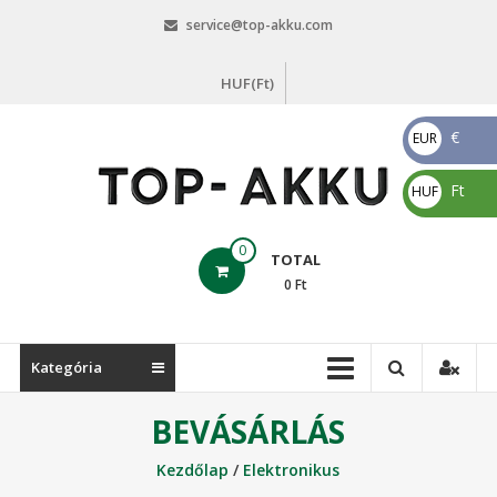
Skip
service@top-akku.com
to
content
HUF(Ft)
€
EUR
€
Ft
HUF
Ft
top-
0
TOTAL
akku.com
0
Ft
top-
akku.com
Kategória
BEVÁSÁRLÁS
Kezdőlap
/
Elektronikus