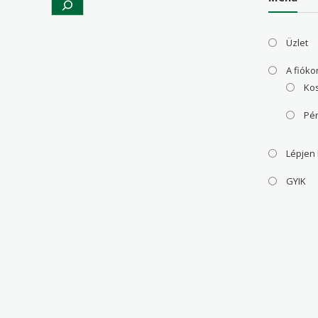
Üzlet
A fiók
Ko
Pé
Lépjen
GYIK