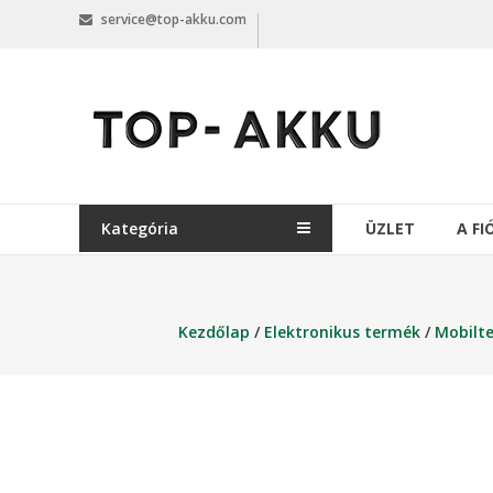
Skip
service@top-akku.com
to
content
top-
akku.com
top-
akku.com
Kategória
ÜZLET
A F
Kezdőlap
/
Elektronikus termék
/
Mobilte