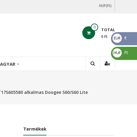
HUF(Ft)
0
TOTAL
0
Ft
€
EUR
€
Ft
HUF
Ft
AGYAR
▼
17S605580 alkalmas Doogee S60/S60 Lite
Termékek