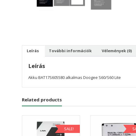
Leírás
További információk
Vélemények (0)
Leírás
Akku BAT17S605580 alkalmas Doogee S60/S60 Lite
Related products
SALE!
S