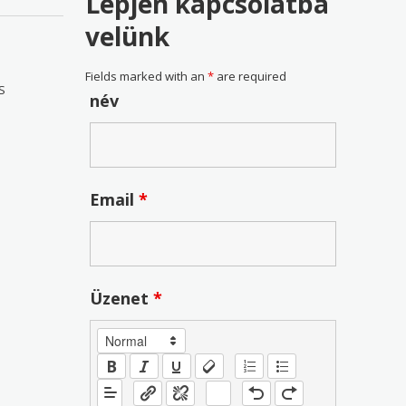
Lépjen kapcsolatba
velünk
Fields marked with an
*
are required
S
név
Email
*
Üzenet
*