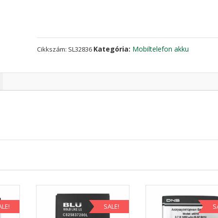
S60/S60
Lite
mennyiség
Kategória:
Mobiltelefon akku
Cikkszám:
SL32836
ALE!
SALE!
S