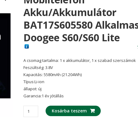
Akku/akkumulátor
BAT17S605580 Alkalma
Doogee S60/S60 Lite
A csomag tartalma: 1 x akkumulátor, 1 x szabad szerszámok
Feszültség: 3.8V
Kapacitás: 5580mAh (21.204Wh)
Típus:Li-ion
állapot: új
Garancia:1 év jótállás
Mobiltelefon
Kosárba teszem
akku/akkumulátor
BAT17S605580
alkalmas
Doogee