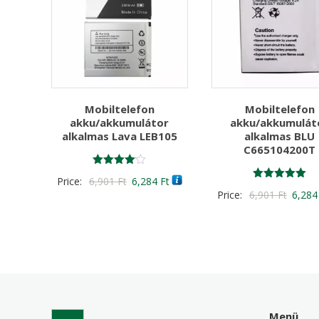
Mobiltelefon
Mobiltelefon
akku/akkumulátor
akku/akkumulát
alkalmas Lava LEB105
alkalmas BLU
C665104200T
Értékelés:
Original
Current
Price:
6,901
Ft
6,284
Ft
4.00
Értékelés:
Origin
Price:
6,901
Ft
6,28
/ 5
price
price
5.00
/ 5
price
was:
is:
was:
6,901 Ft
6,284 Ft
6,901 
Menü
Search