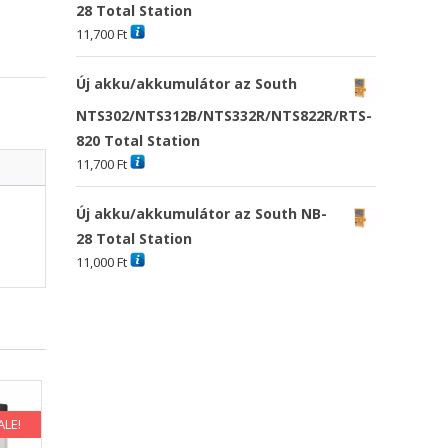
28 Total Station
11,700
Ft
Új akku/akkumulátor az South
NTS302/NTS312B/NTS332R/NTS822R/RTS-
820 Total Station
11,700
Ft
Új akku/akkumulátor az South NB-
28 Total Station
11,000
Ft
ALE!