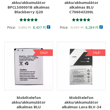
akku/akkumulátor
akku/akkumulátor
BPCLS00001B alkalmas
alkalmas BLU
Blackberry Q20
C706043200L
Értékelés:
Értékelés:
Original
Current
Original
Curren
Price:
9,882
Ft
8,437
Ft
Price:
6,901
Ft
6,284
Ft
5.00
5.00
/ 5
/ 5
price
price
price
price
was:
is:
was:
is:
9,882 Ft
8,437 Ft
6,901 Ft
6,284 F
SALE!
SALE!
Mobiltelefon
Mobiltelefon
akku/akkumulátor
akku/akkumulátor
alkalmas BLU
alkalmas Lava BLV-34