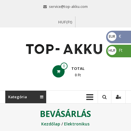
Skip
service@top-akku.com
to
content
HUF(Ft)
€
EUR
€
Ft
HUF
Ft
top-
0
TOTAL
akku.com
0
Ft
top-
akku.com
Kategória
BEVÁSÁRLÁS
Kezdőlap
/
Elektronikus