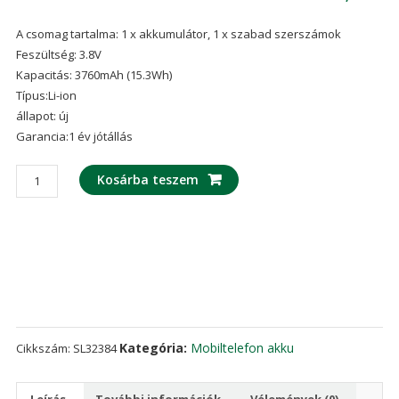
A csomag tartalma: 1 x akkumulátor, 1 x szabad szerszámok
Feszültség: 3.8V
Kapacitás: 3760mAh (15.3Wh)
Típus:Li-ion
állapot: új
Garancia:1 év jótállás
Mobiltelefon
Kosárba teszem
akku/akkumulátor
BL287
alkalmas
Lenovo
K5
Note
2018/K9
Note
Kategória:
Mobiltelefon akku
Cikkszám:
SL32384
mennyiség
Leírás
További információk
Vélemények (0)