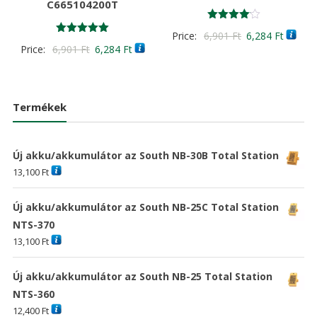
C665104200T
Értékelés:
Original
Curren
Price:
6,901
Ft
6,284
Ft
4.00
Értékelés:
Original
Current
Price:
6,901
Ft
6,284
Ft
/ 5
price
price
5.00
/ 5
price
price
was:
is:
was:
is:
6,901 Ft
6,284 F
6,901 Ft
6,284 Ft
Termékek
Új akku/akkumulátor az South NB-30B Total Station
13,100
Ft
Új akku/akkumulátor az South NB-25C Total Station
NTS-370
13,100
Ft
Új akku/akkumulátor az South NB-25 Total Station
NTS-360
12,400
Ft