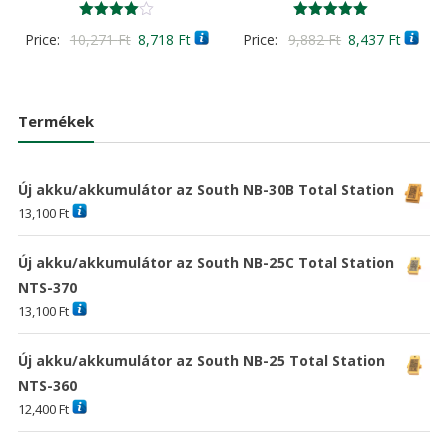
Értékelés:
Értékelés:
Original
Current
Original
Curren
Price:
10,271
Ft
8,718
Ft
Price:
9,882
Ft
8,437
Ft
4.00
5.00
/ 5
/ 5
price
price
price
price
was:
is:
was:
is:
10,271 Ft
8,718 Ft
9,882 Ft
8,437 F
Termékek
Új akku/akkumulátor az South NB-30B Total Station
13,100
Ft
Új akku/akkumulátor az South NB-25C Total Station
NTS-370
13,100
Ft
Új akku/akkumulátor az South NB-25 Total Station
NTS-360
12,400
Ft