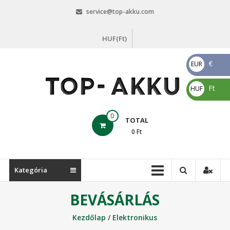
Skip
service@top-akku.com
to
content
HUF(Ft)
€
EUR
€
Ft
HUF
Ft
top-
0
TOTAL
akku.com
0
Ft
top-
akku.com
Kategória
BEVÁSÁRLÁS
Kezdőlap
/
Elektronikus