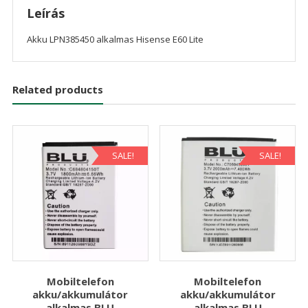
Leírás
Akku LPN385450 alkalmas Hisense E60 Lite
Related products
SALE!
SALE!
Mobiltelefon
Mobiltelefon
akku/akkumulátor
akku/akkumulátor
alkalmas BLU
alkalmas BLU