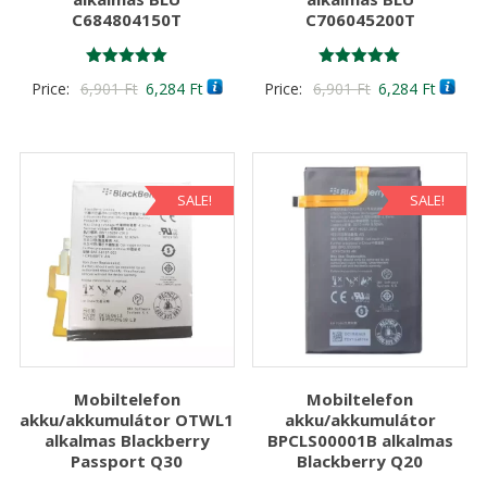
C684804150T
C706045200T
Értékelés:
Értékelés:
Original
Current
Original
Curren
Price:
6,901
Ft
6,284
Ft
Price:
6,901
Ft
6,284
Ft
5.00
5.00
/ 5
/ 5
price
price
price
price
was:
is:
was:
is:
6,901 Ft
6,284 Ft
6,901 Ft
6,284 F
SALE!
SALE!
Mobiltelefon
Mobiltelefon
akku/akkumulátor OTWL1
akku/akkumulátor
alkalmas Blackberry
BPCLS00001B alkalmas
Passport Q30
Blackberry Q20