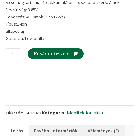
A csomag tartalma: 1 x akkumulátor, 1 x szabad szerszámok
Feszültség: 3.85V
Kapacitás: 4550mAh (17.517Wh)
Típus:Li-ion
állapot: új
Garancia:1 év jótállás
Mobiltelefon
Kosárba teszem
akku/akkumulátor
LPN385450
alkalmas
Hisense
E60
Lite
mennyiség
Kategória:
Mobiltelefon akku
Cikkszám:
SL32879
Leírás
További információk
Vélemények (0)