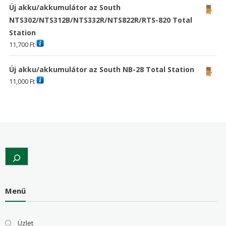
Új akku/akkumulátor az South
NTS302/NTS312B/NTS332R/NTS822R/RTS-820 Total
Station
11,700
Ft
Új akku/akkumulátor az South NB-28 Total Station
11,000
Ft
Search
Menü
Üzlet