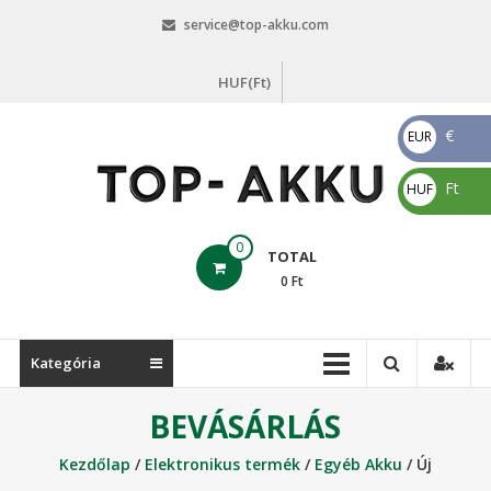
Skip
service@top-akku.com
to
content
HUF(Ft)
€
EUR
€
Ft
HUF
Ft
top-
0
TOTAL
akku.com
0
Ft
top-
akku.com
Kategória
BEVÁSÁRLÁS
Kezdőlap
/
Elektronikus termék
/
Egyéb Akku
/ Új