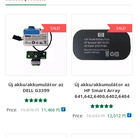
SALE!
SALE!
Új akku/akkumulátor az
Új akku/akkumulátor az
DELL G3399
HP Smart Array
641,642,6400,6402,6404
Értékelés:
Original
Current
Price:
15,876
Ft
11,466
Ft
5.00
Értékelés:
Original
Curre
Price:
16,632
Ft
12,012
Ft
/ 5
price
price
5.00
/ 5
price
price
was:
is:
was:
is:
15,876 Ft
11,466 Ft