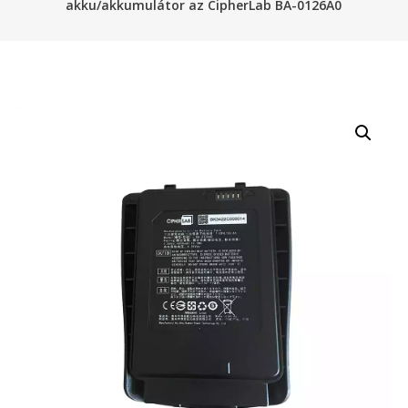
akku/akkumulátor az CipherLab BA-0126A0