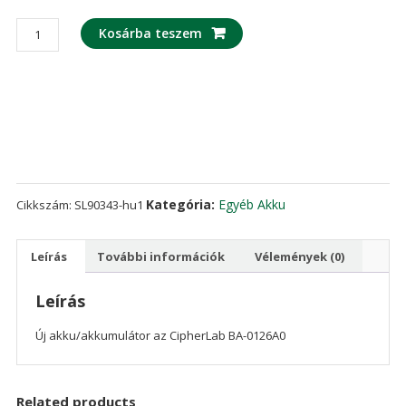
Új
Kosárba teszem
akku/akkumulátor
az
CipherLab
BA-
0126A0
mennyiség
Kategória:
Egyéb Akku
Cikkszám:
SL90343-hu1
Leírás
További információk
Vélemények (0)
Leírás
Új akku/akkumulátor az CipherLab BA-0126A0
Related products