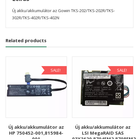
Új akku/akkumulátor az Gowin TKS-202/TKS-202R/TKS-
302R/TKS-402R/TKS-402N
Related products
SALE!
SALE!
Új akku/akkumulátor az
Új akku/akkumulátor az
HP 750452-001,815984-
LSI MegaRAID SAS
001
03X3620,8704EM2,8708EM2