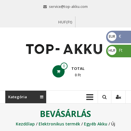
Skip
service@top-akku.com
to
content
HUF(Ft)
€
EUR
€
Ft
HUF
Ft
top-
0
TOTAL
akku.com
0
Ft
top-
akku.com
Kategória
BEVÁSÁRLÁS
Kezdőlap
/
Elektronikus termék
/
Egyéb Akku
/ Új