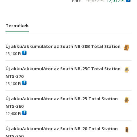
Original
Curre
Price:
16,632
Ft
12,012
Ft
price
price
5.00
/ 5
price
price
was:
is:
was:
is:
18,144 Ft
13,104 Ft
16,632 Ft
12,01
Termékek
Új akku/akkumulátor az South NB-30B Total Station
13,100
Ft
Új akku/akkumulátor az South NB-25C Total Station
NTS-370
13,100
Ft
Új akku/akkumulátor az South NB-25 Total Station
NTS-360
12,400
Ft
Új akku/akkumulátor az South NB-20 Total Station
NTS-350