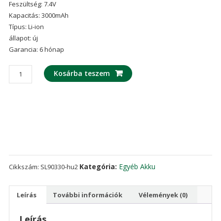
Feszültség: 7.4V
Kapacitás: 3000mAh
Típus: Li-ion
állapot: új
Garancia: 6 hónap
Új
Kosárba teszem
akku/akkumulátor
az
Gowin
TKS-
202/TKS-
202R/TKS-
302R/TKS-
402R/TKS-
Kategória:
Egyéb Akku
Cikkszám:
SL90330-hu2
402N
mennyiség
Leírás
További információk
Vélemények (0)
Leírás