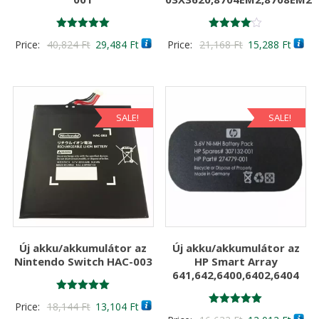
Értékelés:
Értékelés:
Original
Current
Original
Curre
Price:
40,824
Ft
29,484
Ft
Price:
21,168
Ft
15,288
Ft
5.00
4.00
/ 5
/ 5
price
price
price
price
was:
is:
was:
is:
40,824 Ft
29,484 Ft
21,168 Ft
15,28
SALE!
SALE!
Új akku/akkumulátor az
Új akku/akkumulátor az
Nintendo Switch HAC-003
HP Smart Array
641,642,6400,6402,6404
Értékelés:
Original
Current
Price:
18,144
Ft
13,104
Ft
5.00
Értékelés:
/ 5