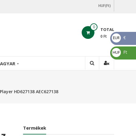
HUF(Ft)
0
TOTAL
0
Ft
€
EUR
€
Ft
HUF
Ft
AGYAR
▼
Player HD627138 AEC627138
Termékek
Az