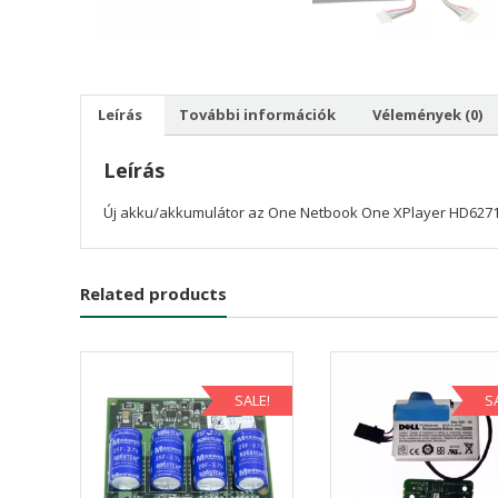
Leírás
További információk
Vélemények (0)
Leírás
Új akku/akkumulátor az One Netbook One XPlayer HD627
Related products
SALE!
S