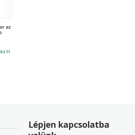
or az
D
nal
Current
484
Ft
price
is:
24 Ft
29,484 Ft
Lépjen kapcsolatba