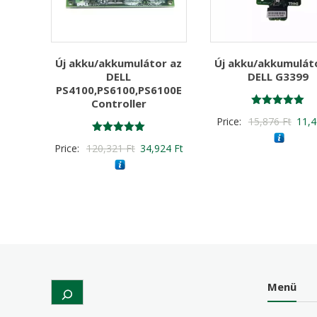
Új akku/akkumulátor az
Új akku/akkumulát
DELL
DELL G3399
PS4100,PS6100,PS6100E
Controller
Értékelés:
Origi
Price:
15,876
Ft
11,
5.00
/ 5
price
Értékelés:
Original
Current
Price:
120,321
Ft
34,924
Ft
5.00
was:
/ 5
price
price
15,8
was:
is:
120,321 Ft
34,924 Ft
Menü
Search