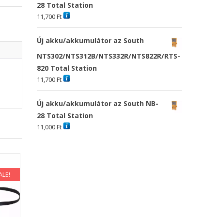
28 Total Station
11,700
Ft
Új akku/akkumulátor az South
NTS302/NTS312B/NTS332R/NTS822R/RTS-
820 Total Station
11,700
Ft
Új akku/akkumulátor az South NB-
28 Total Station
11,000
Ft
ALE!