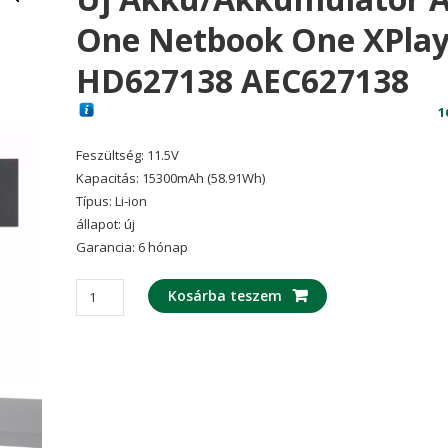
One Netbook One XPlay
HD627138 AEC627138
1
Feszültség: 11.5V
Kapacitás: 15300mAh (58.91Wh)
Típus: Li-ion
állapot: új
Garancia: 6 hónap
Új
Kosárba teszem
akku/akkumulátor
az
One
Netbook
One
XPlayer