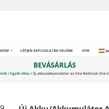
IÓKOM
LÉPJEN KAPCSOLATBA VELÜNK
GYIK
M
BEVÁSÁRLÁS
rmék
/
Egyéb Akku
/ Új akku/akkumulátor az One Netbook One X
Új Akku/akkumulátor 