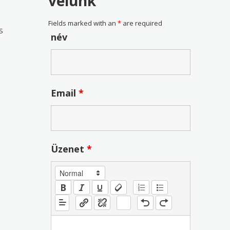
velünk
Fields marked with an
*
are required
S
név
Email
*
Üzenet
*