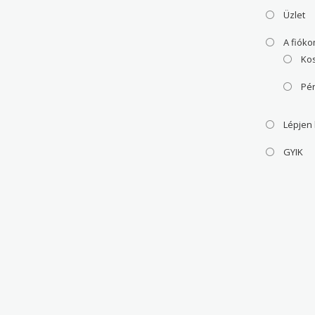
Üzlet
A fiók
Ko
Pé
Lépjen
GYIK