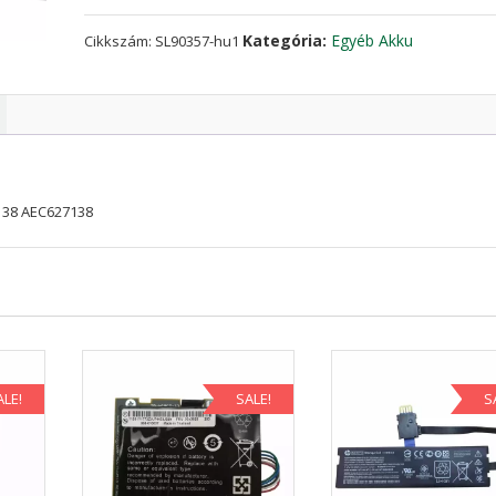
HD627138
AEC627138
Kategória:
Egyéb Akku
Cikkszám:
SL90357-hu1
mennyiség
138 AEC627138
ALE!
SALE!
S