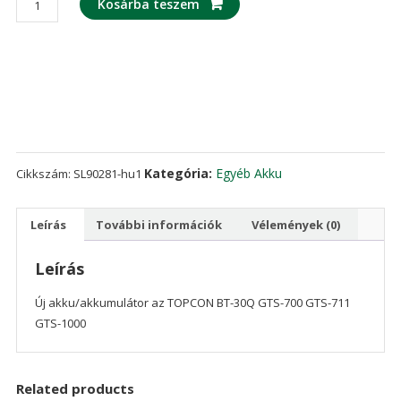
Kosárba teszem
akku/akkumulátor
az
TOPCON
BT-
30Q,GTS-
700
GTS-
711
Kategória:
Egyéb Akku
Cikkszám:
SL90281-hu1
GTS-
1000
Leírás
További információk
Vélemények (0)
mennyiség
Leírás
Új akku/akkumulátor az TOPCON BT-30Q GTS-700 GTS-711
GTS-1000
Related products