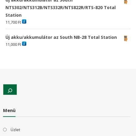
NTS302/NTS312B/NTS332R/NTS822R/RTS-820 Total
Station
11,700
Ft
Új akku/akkumulátor az South NB-28 Total Station
11,000
Ft
Search
Menü
Üzlet