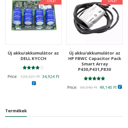
SALE!
SALE!
Új akku/akkumulátor az
Új akku/akkumulátor az
DELL KYCCH
HP FBWC Capacitor Pack
Smart Array
P430,P431,P830
Értékelés:
Original
Current
Price:
120,321
Ft
34,924
Ft
4.00
/ 5
price
price
Értékelés:
Original
Curre
Price:
68,040
Ft
49,140
Ft
5.00
was:
is:
/ 5
price
price
120,321 Ft
34,924 Ft
was:
is:
68,040 Ft
49,14
Termékek