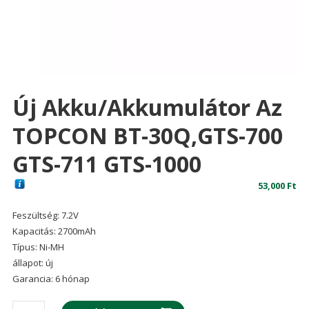
Új Akku/akkumulátor Az
TOPCON BT-30Q,GTS-700
GTS-711 GTS-1000
53,000
Ft
Feszültség: 7.2V
Kapacitás: 2700mAh
Típus: Ni-MH
állapot: új
Garancia: 6 hónap
Új