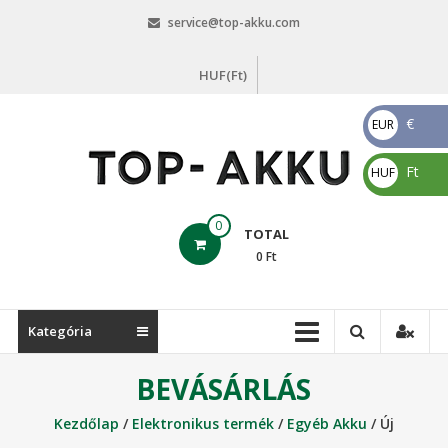
Skip
service@top-akku.com
to
content
HUF(Ft)
€
EUR
€
Ft
HUF
Ft
top-
0
TOTAL
akku.com
0
Ft
top-
akku.com
Kategória
BEVÁSÁRLÁS
Kezdőlap
/
Elektronikus termék
/
Egyéb Akku
/ Új