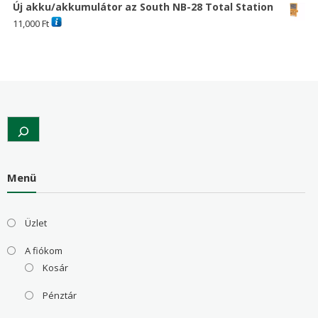
Új akku/akkumulátor az South NB-28 Total Station
11,000
Ft
Search
Menü
Üzlet
A fiókom
Kosár
Pénztár