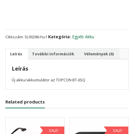
BT-
65Q
mennyiség
Kategória:
Egyéb Akku
Cikkszám:
SL90286-hu1
Leírás
További információk
Vélemények (0)
Leírás
Új akku/akkumulátor az TOPCON BT-65Q
Related products
SALE!
SALE!