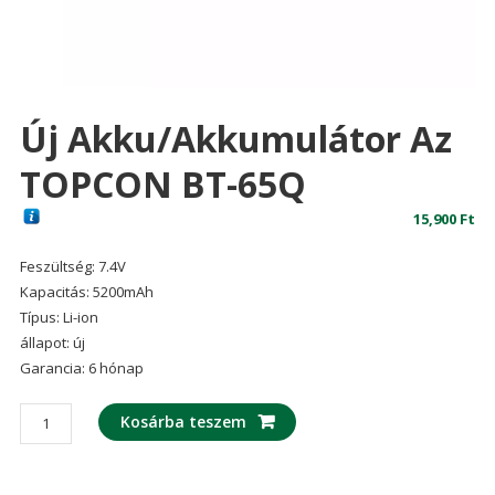
Új Akku/akkumulátor Az
TOPCON BT-65Q
15,900
Ft
Feszültség: 7.4V
Kapacitás: 5200mAh
Típus: Li-ion
állapot: új
Garancia: 6 hónap
Új
Kosárba teszem
akku/akkumulátor
az
TOPCON