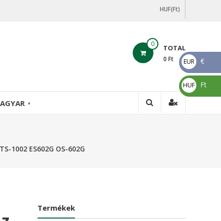
HUF(Ft)
0
TOTAL
0
Ft
€
EUR
€
Ft
HUF
Ft
AGYAR
▼
TS-1002 ES602G OS-602G
Termékek
Az