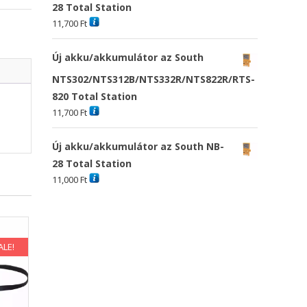
28 Total Station
11,700
Ft
Új akku/akkumulátor az South
NTS302/NTS312B/NTS332R/NTS822R/RTS-
820 Total Station
11,700
Ft
Új akku/akkumulátor az South NB-
28 Total Station
11,000
Ft
ALE!