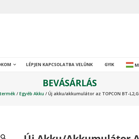
IÓKOM
LÉPJEN KAPCSOLATBA VELÜNK
GYIK
M
BEVÁSÁRLÁS
 termék
/
Egyéb Akku
/ Új akku/akkumulátor az TOPCON BT-L2,G
Új Akku/akkumulátor 