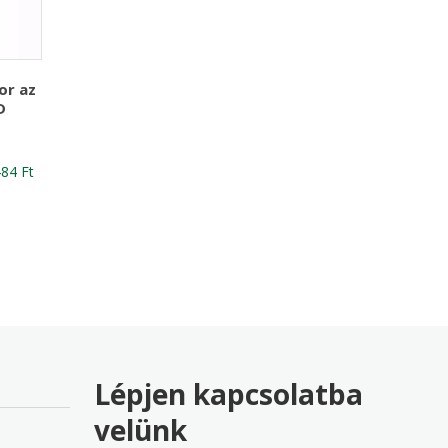
or az
D
nal
Current
484
Ft
price
is:
24 Ft
29,484 Ft
Lépjen kapcsolatba
velünk