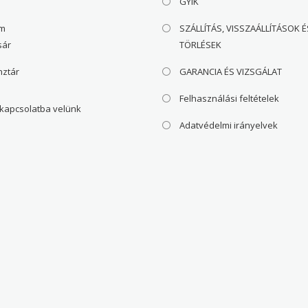
GYIK
om
SZÁLLÍTÁS, VISSZAÁLLÍTÁSOK É
sár
TÖRLÉSEK
nztár
GARANCIA ÉS VIZSGÁLAT
Felhasználási feltételek
 kapcsolatba velünk
Adatvédelmi irányelvek