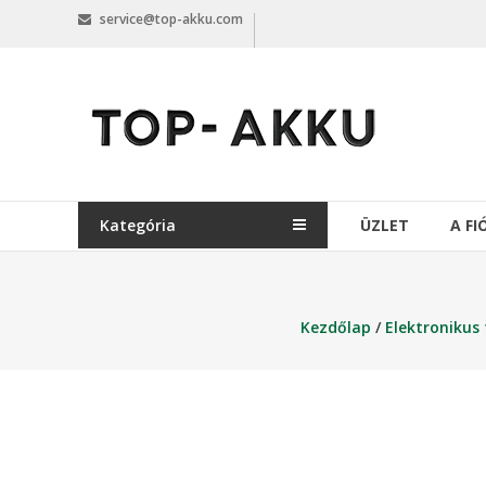
Skip
service@top-akku.com
to
content
top-
akku.com
top-
akku.com
Kategória
ÜZLET
A F
Kezdőlap
/
Elektronikus