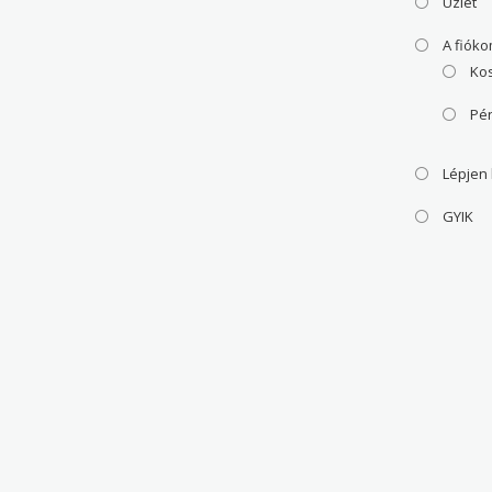
Üzlet
A fiók
Ko
Pé
Lépjen
GYIK