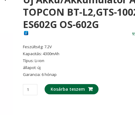
TOPCON BT-L2,GTS-100
ES602G OS-602G
1
Feszültség: 7.2V
Kapacitás: 4300mAh
Típus: Li-ion
állapot: új
Garancia: 6 hónap
Új
Kosárba teszem
akku/akkumulátor
az
TOPCON
BT-
L2,GTS-
1002