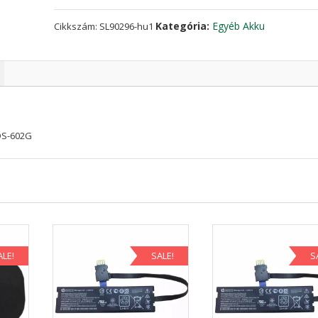
ES602G
OS-
Kategória:
Egyéb Akku
Cikkszám:
SL90296-hu1
602G
mennyiség
OS-602G
ALE!
SALE!
S