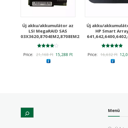
Új akku/akkumulátor az
Új akku/akkumulát
LSI MegaRAID SAS
HP Smart Arra
03X3620,8704EM2,8708EM2
641,642,6400,6402
Értékelés:
Értékelés:
Original
Current
Origi
Price:
21,168
Ft
15,288
Ft
Price:
16,632
Ft
12,
4.00
5.00
/ 5
/ 5
price
price
price
was:
is:
was:
21,168 Ft
15,288 Ft
16,6
Menü
Search