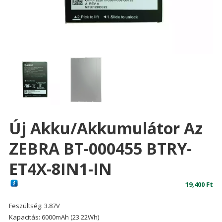
Új Akku/akkumulátor Az
ZEBRA BT-000455 BTRY-
ET4X-8IN1-IN
19,400
Ft
Feszültség: 3.87V
Kapacitás: 6000mAh (23.22Wh)