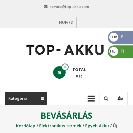
Skip
service@top-akku.com
to
content
HUF(Ft)
€
EUR
€
Ft
HUF
Ft
top-
0
TOTAL
akku.com
0
Ft
top-
akku.com
Kategória
BEVÁSÁRLÁS
Kezdőlap
/
Elektronikus termék
/
Egyéb Akku
/ Új