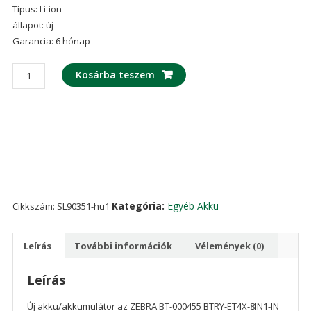
Típus: Li-ion
állapot: új
Garancia: 6 hónap
Új
Kosárba teszem
akku/akkumulátor
az
ZEBRA
BT-
000455
BTRY-
ET4X-
8IN1-
Kategória:
Egyéb Akku
Cikkszám:
SL90351-hu1
IN
mennyiség
Leírás
További információk
Vélemények (0)
Leírás
Új akku/akkumulátor az ZEBRA BT-000455 BTRY-ET4X-8IN1-IN