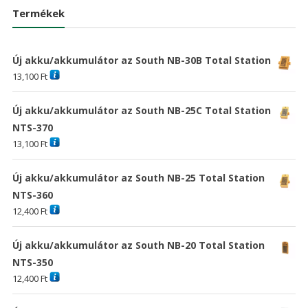
37,800 Ft
27,300 Ft
40,824 Ft
29,48
Termékek
Új akku/akkumulátor az South NB-30B Total Station
13,100
Ft
Új akku/akkumulátor az South NB-25C Total Station
NTS-370
13,100
Ft
Új akku/akkumulátor az South NB-25 Total Station
NTS-360
12,400
Ft
Új akku/akkumulátor az South NB-20 Total Station
NTS-350
12,400
Ft