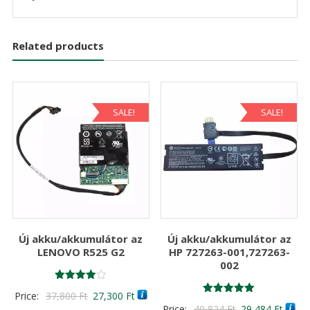
Related products
SALE!
SALE!
Új akku/akkumulátor az
Új akku/akkumulátor az
LENOVO R525 G2
HP 727263-001,727263-
002
Értékelés:
Original
Current
Price:
37,800
Ft
27,300
Ft
4.00
Értékelés:
Original
Curre
Price:
40,824
Ft
29,484
Ft
/ 5