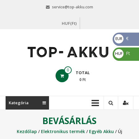
Skip
service@top-akku.com
to
content
HUF(Ft)
€
EUR
€
Ft
HUF
Ft
top-
0
TOTAL
akku.com
0
Ft
top-
akku.com
Kategória
BEVÁSÁRLÁS
Kezdőlap
/
Elektronikus termék
/
Egyéb Akku
/ Új