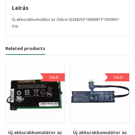
Leírás
Új akku/akkumulátor az Zebra QLN420,P1040687 P1050667-
016
Related products
SALE!
SALE!
Új akku/akkumulátor az
Új akku/akkumulátor az