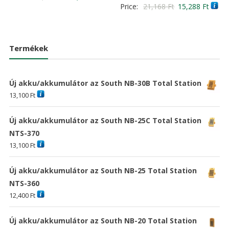
Értékelés:
Original
Curre
Price:
21,168
Ft
15,288
Ft
/ 5
price
price
4.00
/ 5
price
price
was:
is:
was:
is:
40,824 Ft
29,484 Ft
21,168 Ft
15,28
Termékek
Új akku/akkumulátor az South NB-30B Total Station
13,100
Ft
Új akku/akkumulátor az South NB-25C Total Station
NTS-370
13,100
Ft
Új akku/akkumulátor az South NB-25 Total Station
NTS-360
12,400
Ft
Új akku/akkumulátor az South NB-20 Total Station