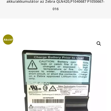
akku/akkumulátor az Zebra QLN420,P1040687 P1050667-
016
Akció!