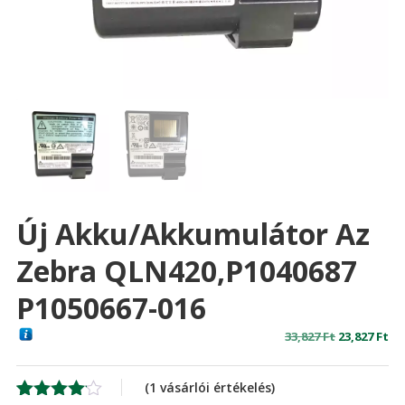
Új Akku/akkumulátor Az
Zebra QLN420,P1040687
P1050667-016
Original
Cu
33,827
Ft
23,827
Ft
price
pr
was:
is:
(
1
vásárlói értékelés)
33,827 Ft
23,