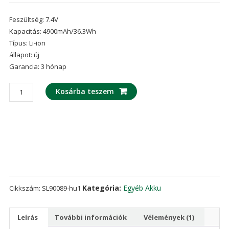
Értékelés
1
4.00
az
Feszültség: 7.4V
5-ből,
értékelés
Kapacitás: 4900mAh/36.3Wh
alapján
Típus: Li-ion
állapot: új
Garancia: 3 hónap
Új
Kosárba teszem
akku/akkumulátor
az
Zebra
QLN420,P1040687
P1050667-
016
mennyiség
Kategória:
Egyéb Akku
Cikkszám:
SL90089-hu1
Leírás
További információk
Vélemények (1)