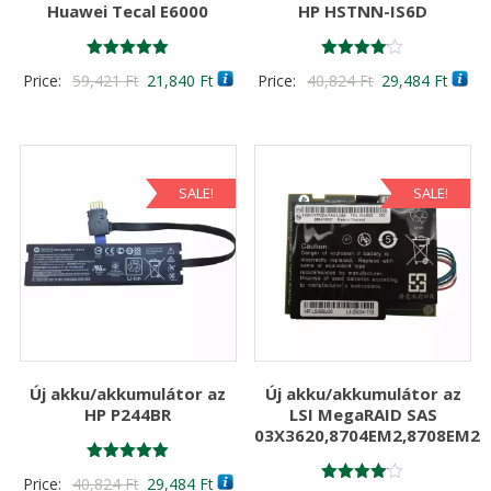
Huawei Tecal E6000
HP HSTNN-IS6D
Értékelés:
Értékelés:
Original
Current
Original
Curre
Price:
59,421
Ft
21,840
Ft
Price:
40,824
Ft
29,484
Ft
5.00
4.00
/ 5
/ 5
price
price
price
price
was:
is:
was:
is:
59,421 Ft
21,840 Ft
40,824 Ft
29,48
SALE!
SALE!
Új akku/akkumulátor az
Új akku/akkumulátor az
HP P244BR
LSI MegaRAID SAS
03X3620,8704EM2,8708EM2
Értékelés:
Original
Current
Price:
40,824
Ft
29,484
Ft
5.00