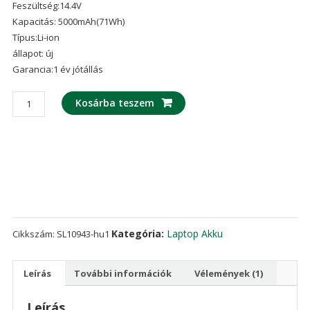
Feszültség:14.4V
ből,
értékelés
Kapacitás: 5000mAh(71Wh)
alapján
Típus:Li-ion
állapot: új
Garancia:1 év jótállás
laptop
Kosárba teszem
akku/akkumulátor
az
ASUS
A42N1713
mennyiség
Kategória:
Laptop Akku
Cikkszám:
SL10943-hu1
Leírás
További információk
Vélemények (1)
Leírás