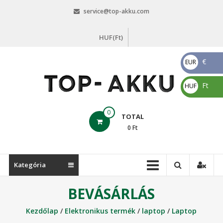
Skip
service@top-akku.com
to
content
HUF(Ft)
€
EUR
€
Ft
HUF
Ft
top-
0
TOTAL
akku.com
0
Ft
top-
akku.com
Kategória
BEVÁSÁRLÁS
Kezdőlap
/
Elektronikus termék
/
laptop
/
Laptop