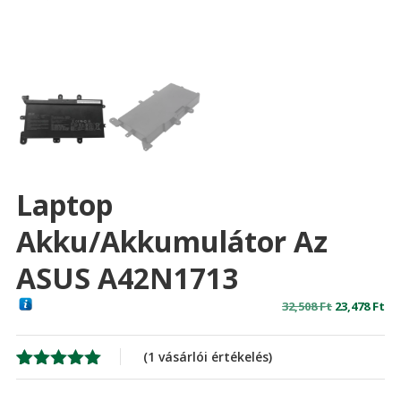
Laptop
Akku/akkumulátor Az
ASUS A42N1713
Original
Cu
32,508
Ft
23,478
Ft
price
pr
was:
is:
(
1
vásárlói értékelés)
32,508 Ft
23,
Értékelés
1
5.00
az 5-