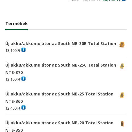
5.00
was:
is:
/ 5
price
price
24,381 Ft
17,609 Ft
was:
is:
28,793 Ft
20,79
Termékek
Új akku/akkumulátor az South NB-30B Total Station
13,100
Ft
Új akku/akkumulátor az South NB-25C Total Station
NTS-370
13,100
Ft
Új akku/akkumulátor az South NB-25 Total Station
NTS-360
12,400
Ft
Új akku/akkumulátor az South NB-20 Total Station
NTS-350