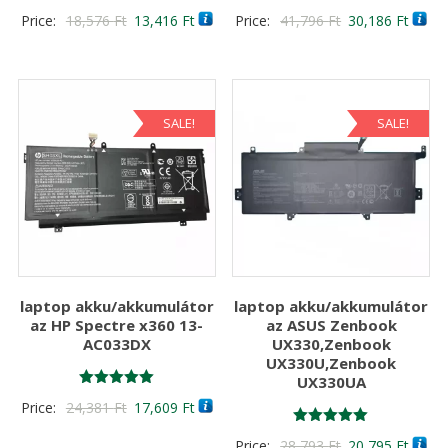
Értékelés:
Értékelés:
Original
Current
Original
Curre
Price:
18,576
Ft
13,416
Ft
Price:
41,796
Ft
30,186
Ft
5.00
4.00
/ 5
/ 5
price
price
price
price
was:
is:
was:
is:
18,576 Ft
13,416 Ft
41,796 Ft
30,18
SALE!
SALE!
laptop akku/akkumulátor
laptop akku/akkumulátor
az HP Spectre x360 13-
az ASUS Zenbook
AC033DX
UX330,Zenbook
UX330U,Zenbook
UX330UA
Értékelés:
Original
Current
Price:
24,381
Ft
17,609
Ft
5.00
/ 5
price
price
Értékelés:
Original
Curre
Price:
28,793
Ft
20,795
Ft