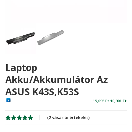
Laptop
Akku/akkumulátor Az
ASUS K43S,K53S
Original
Cu
15,093
Ft
10,901
Ft
price
pr
was:
is:
(
2
vásárlói értékelés)
15,093 Ft
10,
Értékelés
2
5.00
az 5-