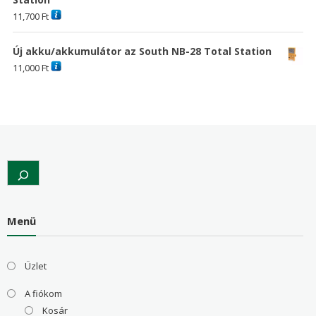
11,700
Ft
Új akku/akkumulátor az South NB-28 Total Station
11,000
Ft
Search
Menü
Üzlet
A fiókom
Kosár