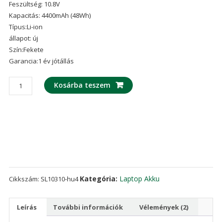
Feszültség: 10.8V
ből,
értékelés
Kapacitás: 4400mAh (48Wh)
alapján
Típus:Li-ion
állapot: új
Szín:Fekete
Garancia:1 év jótállás
laptop
Kosárba teszem
akku/akkumulátor
az
ASUS
K43S,K53S
mennyiség
Kategória:
Laptop Akku
Cikkszám:
SL10310-hu4
Leírás
További információk
Vélemények (2)