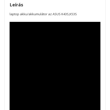
Leírás
laptop akku/akkumulátor az ASUS K43S,K53S