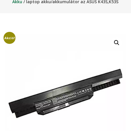
Akku
/ laptop akku/akkumulátor az ASUS K43S,K53S
Akció!