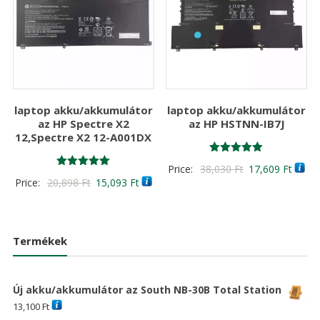
laptop akku/akkumulátor
laptop akku/akkumulátor
az HP Spectre X2
az HP HSTNN-IB7J
12,Spectre X2 12-A001DX
Értékelés:
Original
Curre
Price:
38,030
Ft
17,609
Ft
5.00
Értékelés:
Original
Current
Price:
20,898
Ft
15,093
Ft
/ 5
price
price
5.00
/ 5
price
price
was:
is:
was:
is:
38,030 Ft
17,60
20,898 Ft
15,093 Ft
Termékek
Új akku/akkumulátor az South NB-30B Total Station
13,100
Ft