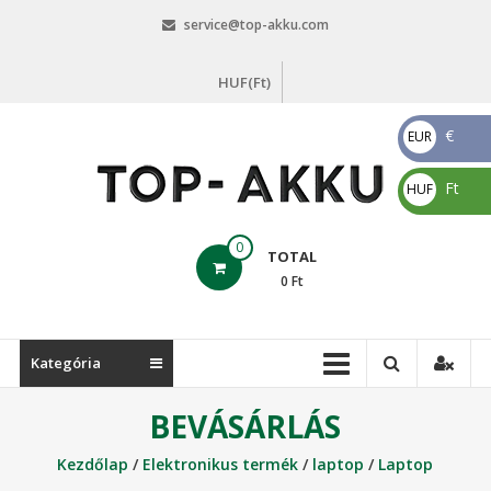
Skip
service@top-akku.com
to
content
HUF(Ft)
€
EUR
€
Ft
HUF
Ft
top-
0
TOTAL
akku.com
0
Ft
top-
akku.com
Kategória
BEVÁSÁRLÁS
Kezdőlap
/
Elektronikus termék
/
laptop
/
Laptop