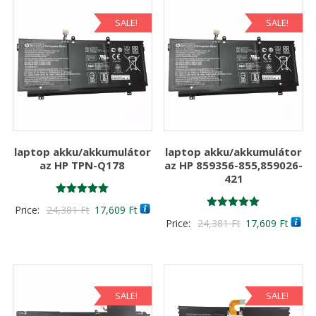
SALE!
SALE!
laptop akku/akkumulátor
laptop akku/akkumulátor
az HP TPN-Q178
az HP 859356-855,859026-
421
Értékelés:
Original
Current
Price:
24,381
Ft
17,609
Ft
5.00
Értékelés:
Original
Curre
Price:
24,381
Ft
17,609
Ft
/ 5
price
price
5.00
/ 5
price
price
was:
is:
was:
is:
24,381 Ft
17,609 Ft
24,381 Ft
17,60
SALE!
SALE!