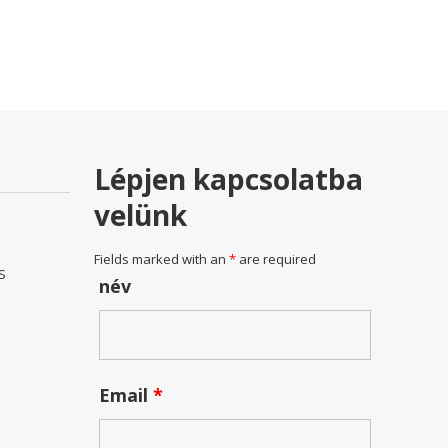
93 Ft
20,795 Ft
Lépjen kapcsolatba
velünk
Fields marked with an
*
are required
S
név
Email
*