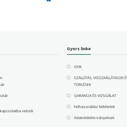
81 Ft
17,609 Ft
28,7
was:
is:
38,030 Ft
17,609 Ft
Gyors linke
GYIK
om
SZÁLLÍTÁS, VISSZAÁLLÍTÁSOK É
sár
TÖRLÉSEK
nztár
GARANCIA ÉS VIZSGÁLAT
Felhasználási feltételek
 kapcsolatba velünk
Adatvédelmi irányelvek