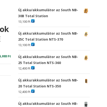
Új akku/akkumulátor az South NB-
30B Total Station
13,100
Ft
ook
Új akku/akkumulátor az South NB-
E
25C Total Station NTS-370
13,100
Ft
riginal
Current
5,093
Ft
Új akku/akkumulátor az South NB-
rice
price
25 Total Station NTS-360
as:
is:
12,400
Ft
0,898 Ft
15,093 Ft
Új akku/akkumulátor az South NB-
20 Total Station NTS-350
12,400
Ft
Új akku/akkumulátor az South HB-