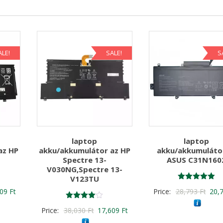
ALE!
SALE!
S
laptop
laptop
az HP
akku/akkumulátor az HP
akku/akkumuláto
Spectre 13-
ASUS C31N160
V030NG,Spectre 13-
V123TU
Értékelés:
nal
Current
Origi
609
Ft
Price:
28,793
Ft
20,
5.00
/ 5
price
price
Értékelés:
Original
Current
Price:
38,030
Ft
17,609
Ft
4.00
is:
was:
/ 5
price
price