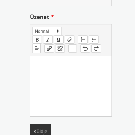
Üzenet
*