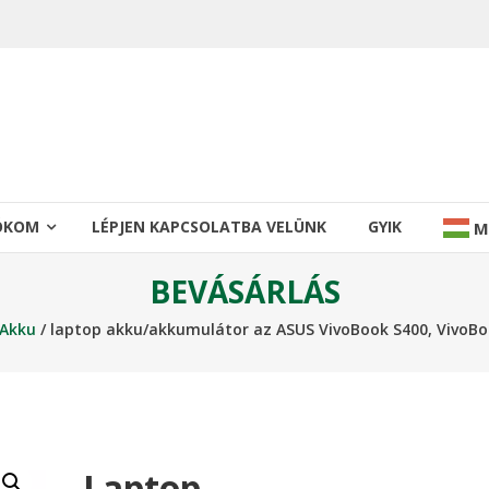
IÓKOM
LÉPJEN KAPCSOLATBA VELÜNK
GYIK
M
BEVÁSÁRLÁS
 Akku
/ laptop akku/akkumulátor az ASUS VivoBook S400, VivoBoo
Laptop