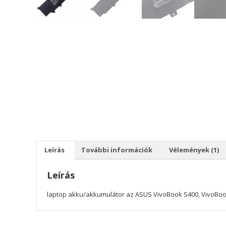
Leírás
További információk
Vélemények (1)
Leírás
laptop akku/akkumulátor az ASUS VivoBook S400, VivoBoo