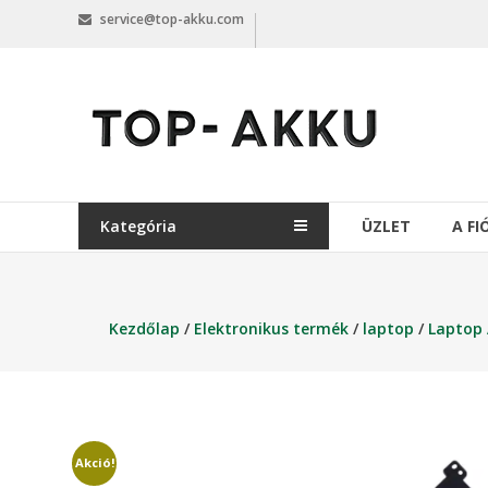
Skip
service@top-akku.com
to
content
top-
akku.com
top-
akku.com
Kategória
ÜZLET
A F
Kezdőlap
/
Elektronikus termék
/
laptop
/
Laptop
Akció!