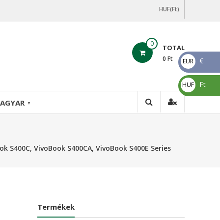
HUF(Ft)
0
TOTAL
0
Ft
€
EUR
€
Ft
HUF
Ft
AGYAR
▼
k S400C, VivoBook S400CA, VivoBook S400E Series
Termékek