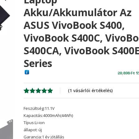
Akku/akkumulátor Az
ASUS VivoBook S400,
VivoBook S400C, VivoB
S400CA, VivoBook S400
Series
O
20,898
Ft
1
p
w
(
1
vásárlói értékelés)
2
Értékelés
1
5.00
az 5-
Feszültség:11.1V
ből,
értékelés
Kapacitás:4000mAh(44Wh)
alapján
Típus:Li-ion
állapot: új
Garancia:1 év jótállás