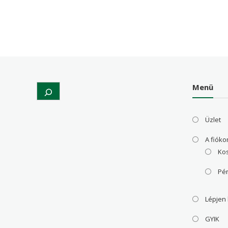
18,576 Ft
13,416 Ft
24,3
Menü
Search
Üzlet
A fiók
Ko
Pé
Lépjen
GYIK