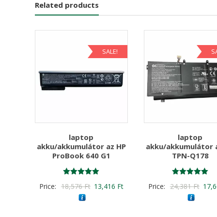
Related products
SALE!
S
laptop
laptop
akku/akkumulátor az HP
akku/akkumulátor 
ProBook 640 G1
TPN-Q178
Értékelés:
Értékelés:
Original
Current
Origi
Price:
18,576
Ft
13,416
Ft
Price:
24,381
Ft
17,
5.00
5.00
/ 5
/ 5
price
price
price
was:
is:
was: