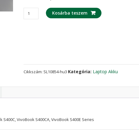
laptop
Kosárba teszem
akku/akkumulátor
az
ASUS
VivoBook
S400,
VivoBook
S400C,
VivoBook
Kategória:
Laptop Akku
Cikkszám:
SL10854-hu3
S400CA,
VivoBook
S400E
Series
mennyiség
k S400C, VivoBook S400CA, VivoBook S400E Series