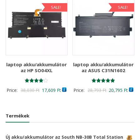
SALE!
SALE!
laptop akku/akkumulátor
laptop akku/akkumulátor
az HP SO04XL
az ASUS C31N1602
Értékelés:
Értékelés:
Original
Current
Original
Curre
Price:
38,030
Ft
17,609
Ft
Price:
28,793
Ft
20,795
Ft
4.00
5.00
/ 5
/ 5
price
price
price
price
was:
is:
was:
is:
38,030 Ft
17,609 Ft
28,793 Ft
20,79
Termékek
Új akku/akkumulátor az South NB-30B Total Station