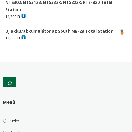
NTS302/NTS312B/NTS332R/NTS822R/RTS-820 Total
Station
11,700
Ft
Új akku/akkumulátor az South NB-28 Total Station
11,000
Ft
Search
Menü
Üzlet