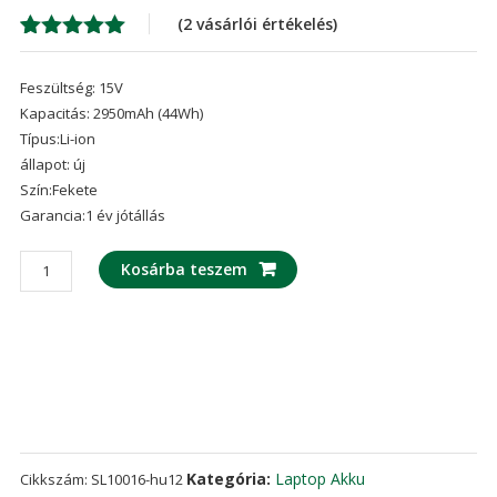
was:
is:
(
2
vásárlói értékelés)
16,022 Ft
11,
Értékelés
2
5.00
az 5-
Feszültség: 15V
ből,
értékelés
Kapacitás: 2950mAh (44Wh)
alapján
Típus:Li-ion
állapot: új
Szín:Fekete
Garancia:1 év jótállás
laptop
Kosárba teszem
akku/akkumulátor
az
ASUS
X751,X751L,X750J,X751M
mennyiség
Kategória:
Laptop Akku
Cikkszám:
SL10016-hu12