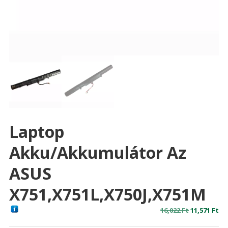
Laptop
Akku/akkumulátor Az
ASUS
X751,X751L,X750J,X751M
Original
Cu
16,022
Ft
11,571
Ft
price
pr