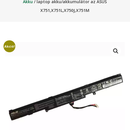
Akku
/ laptop akku/akkumulátor az ASUS
X751,X751L,X750J,X751M
Akció!