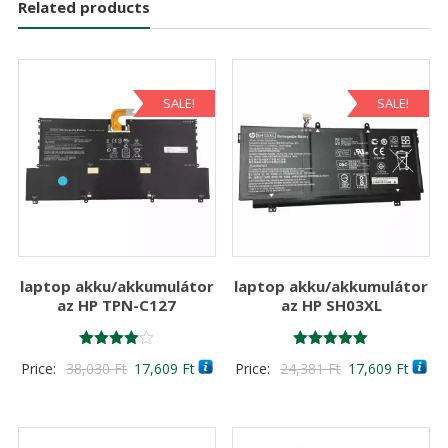
Related products
SALE!
SALE!
laptop akku/akkumulátor
laptop akku/akkumulátor
az HP TPN-C127
az HP SH03XL
Értékelés:
Értékelés:
Original
Current
Original
Curre
Price:
38,030
Ft
17,609
Ft
Price:
24,381
Ft
17,609
Ft
4.00
5.00
/ 5
/ 5
price
price
price
price
was:
is:
was:
is:
38,030 Ft
17,609 Ft
24,381 Ft
17,60