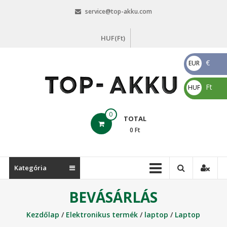
Skip
service@top-akku.com
to
content
HUF(Ft)
€
EUR
€
Ft
HUF
Ft
top-
0
TOTAL
akku.com
0
Ft
top-
akku.com
Kategória
BEVÁSÁRLÁS
Kezdőlap
/
Elektronikus termék
/
laptop
/
Laptop