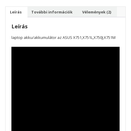
Leírás
További információk
Vélemények (2)
Leírás
laptop akku/akkumulátor az ASUS X751,X751L,X750J,X751M