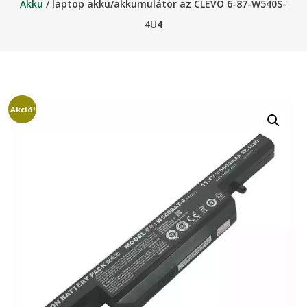
Akku
/ laptop akku/akkumulátor az CLEVO 6-87-W540S-
4U4
Akció!