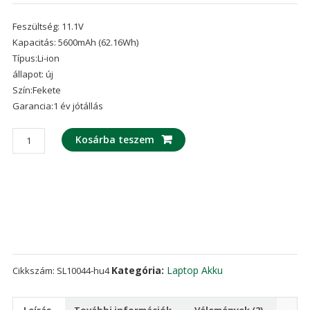
Értékelés
2
4.50
az 5-
Feszültség: 11.1V
ből,
értékelés
Kapacitás: 5600mAh (62.16Wh)
alapján
Típus:Li-ion
állapot: új
Szín:Fekete
Garancia:1 év jótállás
laptop
Kosárba teszem
akku/akkumulátor
az
CLEVO
6-
87-
W540S-
4U4
mennyiség
Kategória:
Laptop Akku
Cikkszám:
SL10044-hu4
Leírás
További információk
Vélemények (2)