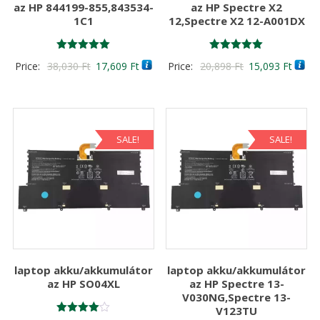
az HP 844199-855,843534-
az HP Spectre X2
1C1
12,Spectre X2 12-A001DX
Értékelés:
Értékelés:
Original
Current
Original
Curre
Price:
38,030
Ft
17,609
Ft
Price:
20,898
Ft
15,093
Ft
5.00
5.00
/ 5
/ 5
price
price
price
price
was:
is:
was:
is:
38,030 Ft
17,609 Ft
20,898 Ft
15,09
SALE!
SALE!
laptop akku/akkumulátor
laptop akku/akkumulátor
az HP SO04XL
az HP Spectre 13-
V030NG,Spectre 13-
V123TU