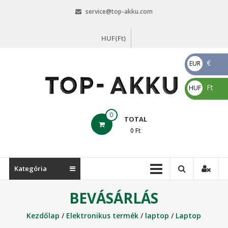
Skip
service@top-akku.com
to
content
HUF(Ft)
€
EUR
€
Ft
HUF
Ft
top-
0
TOTAL
akku.com
0
Ft
top-
akku.com
Kategória
BEVÁSÁRLÁS
Kezdőlap
/
Elektronikus termék
/
laptop
/
Laptop