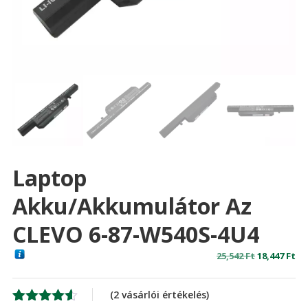
Laptop
Akku/akkumulátor Az
CLEVO 6-87-W540S-4U4
Original
Cu
25,542
Ft
18,447
Ft
price
pr
was:
is:
(
2
vásárlói értékelés)
25,542 Ft
18,