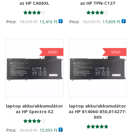
az HP CA06XL
az HP TPN-C127
Értékelés:
Értékelés:
Original
Current
Original
Curre
Price:
18,576
Ft
13,416
Ft
Price:
38,030
Ft
17,609
Ft
4.00
4.00
/ 5
/ 5
price
price
price
price
was:
is:
was:
is:
18,576 Ft
13,416 Ft
38,030 Ft
17,60
SALE!
SALE!
laptop akku/akkumulátor
laptop akku/akkumulátor
az HP Spectre X2
az HP 814060-850,814277-
005
Értékelés:
Original
Current
Price:
20,898
Ft
15,093
Ft
4.00