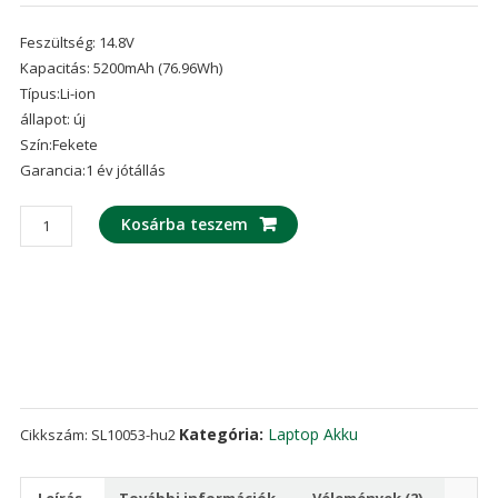
Értékelés
2
4.50
az 5-
Feszültség: 14.8V
ből,
értékelés
Kapacitás: 5200mAh (76.96Wh)
alapján
Típus:Li-ion
állapot: új
Szín:Fekete
Garancia:1 év jótállás
laptop
Kosárba teszem
akku/akkumulátor
az
CLEVO
6-
87-
X710S-
4273
mennyiség
Kategória:
Laptop Akku
Cikkszám:
SL10053-hu2
Leírás
További információk
Vélemények (2)