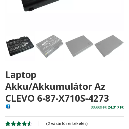
Laptop
Akku/akkumulátor Az
CLEVO 6-87-X710S-4273
Original
Cu
33,669
Ft
24,317
Ft
price
pr
was:
is:
(
2
vásárlói értékelés)
33,669 Ft
24,