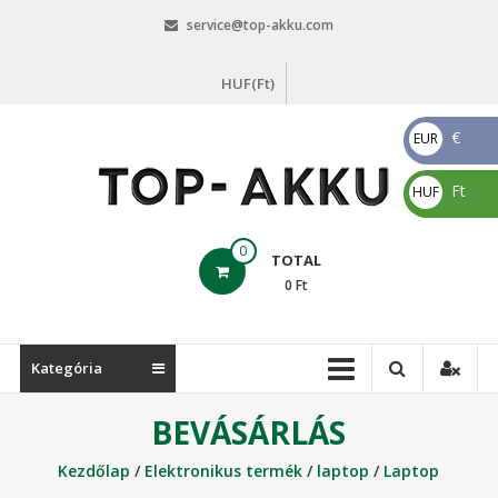
Skip
service@top-akku.com
to
content
HUF(Ft)
€
EUR
€
Ft
HUF
Ft
top-
0
TOTAL
akku.com
0
Ft
top-
akku.com
Kategória
BEVÁSÁRLÁS
Kezdőlap
/
Elektronikus termék
/
laptop
/
Laptop