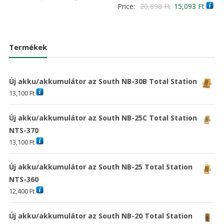
Értékelés:
Original
Curre
Price:
20,898
Ft
15,093
Ft
/ 5
price
price
5.00
/ 5
price
price
was:
is:
was:
is:
20,898 Ft
15,093 Ft
20,898 Ft
15,09
Termékek
Új akku/akkumulátor az South NB-30B Total Station
13,100
Ft
Új akku/akkumulátor az South NB-25C Total Station
NTS-370
13,100
Ft
Új akku/akkumulátor az South NB-25 Total Station
NTS-360
12,400
Ft
Új akku/akkumulátor az South NB-20 Total Station