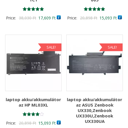
Értékelés:
Értékelés:
Original
Current
Original
Curre
Price:
38,030
Ft
17,609
Ft
Price:
20,898
Ft
15,093
Ft
5.00
5.00
/ 5
/ 5
price
price
price
price
was:
is:
was:
is:
38,030 Ft
17,609 Ft
20,898 Ft
15,09
SALE!
SALE!
laptop akku/akkumulátor
laptop akku/akkumulátor
az HP ML03XL
az ASUS Zenbook
UX330,Zenbook
UX330U,Zenbook
Értékelés:
UX330UA
Original
Current
Price:
20,898
Ft
15,093
Ft
4.00
/ 5