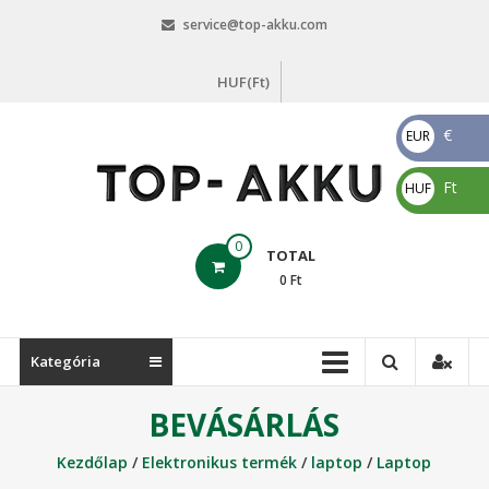
Skip
service@top-akku.com
to
content
HUF(Ft)
€
EUR
€
Ft
HUF
Ft
top-
0
TOTAL
akku.com
0
Ft
top-
akku.com
Kategória
BEVÁSÁRLÁS
Kezdőlap
/
Elektronikus termék
/
laptop
/
Laptop