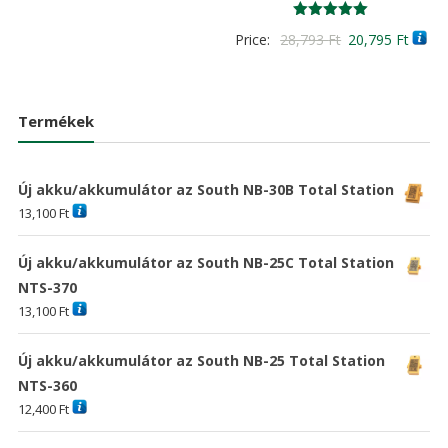
price
price
was:
is:
Értékelés:
Original
Curre
Price:
28,793
Ft
20,795
Ft
5.00
20,898 Ft
15,093 Ft
/ 5
price
price
was:
is:
28,793 Ft
20,79
Termékek
Új akku/akkumulátor az South NB-30B Total Station
13,100
Ft
Új akku/akkumulátor az South NB-25C Total Station
NTS-370
13,100
Ft
Új akku/akkumulátor az South NB-25 Total Station
NTS-360
12,400
Ft