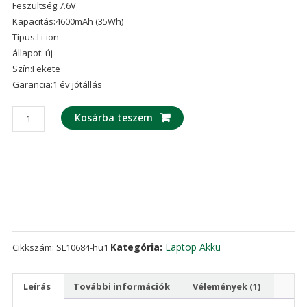
Feszültség:7.6V
ből,
értékelés
Kapacitás:4600mAh (35Wh)
alapján
Típus:Li-ion
állapot: új
Szín:Fekete
Garancia:1 év jótállás
laptop
Kosárba teszem
akku/akkumulátor
az
DELL
VHR5P
mennyiség
Kategória:
Laptop Akku
Cikkszám:
SL10684-hu1
Leírás
További információk
Vélemények (1)