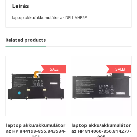
Leírás
laptop akku/akkumulátor az DELL VHR5P
Related products
SALE!
SALE!
laptop akku/akkumulátor
laptop akku/akkumulátor
az HP 844199-855,843534-
az HP 814060-850,814277-
1C1
005