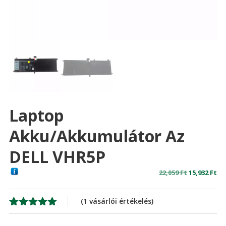
Laptop
Akku/akkumulátor Az
DELL VHR5P
Original
Cu
22,059
Ft
15,932
Ft
price
pr
was:
is:
(
1
vásárlói értékelés)
22,059 Ft
15,
Értékelés
1
5.00
az 5-