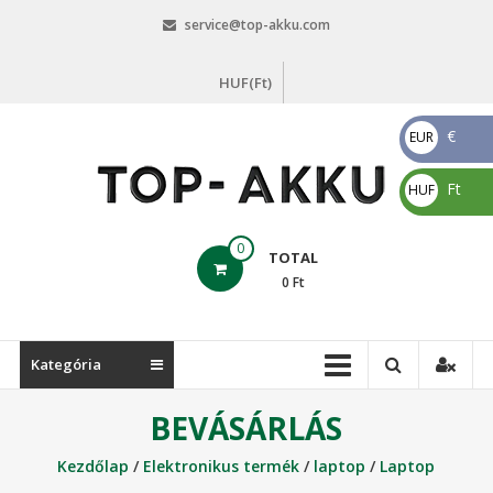
Skip
service@top-akku.com
to
content
HUF(Ft)
€
EUR
€
Ft
HUF
Ft
top-
0
TOTAL
akku.com
0
Ft
top-
akku.com
Kategória
BEVÁSÁRLÁS
Kezdőlap
/
Elektronikus termék
/
laptop
/
Laptop