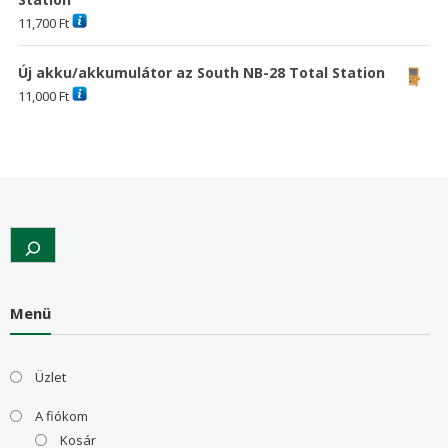
11,700
Ft
Új akku/akkumulátor az South NB-28 Total Station
11,000
Ft
Search
Menü
Üzlet
A fiókom
Kosár