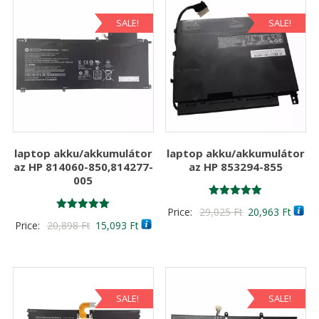
SALE!
SALE!
laptop akku/akkumulátor
laptop akku/akkumulátor
az HP 814060-850,814277-
az HP 853294-855
005
Értékelés:
Original
Curre
Price:
29,025
Ft
20,963
Ft
5.00
Értékelés:
Original
Current
Price:
20,898
Ft
15,093
Ft
/ 5
price
price
5.00
/ 5
price
price
was:
is:
was:
is:
29,025 Ft
20,96
20,898 Ft
15,093 Ft
SALE!
SALE!