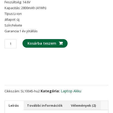
Feszültség: 14.6V
ből,
értékelés
Kapacitás: 2800mAh (41Wh)
alapján
Típus:Li-ion
állapot: új
Szín:Fekete
Garancia:1 év jótállás
laptop
Kosárba teszem
akku/akkumulátor
az
HP
807611-
421
mennyiség
Kategória:
Laptop Akku
Cikkszám:
SL10045-hu2
Leírás
További információk
Vélemények (2)