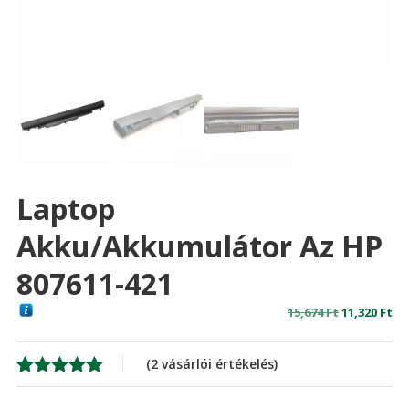
Laptop
Akku/akkumulátor Az HP
807611-421
Original
Cu
15,674
Ft
11,320
Ft
price
pr
was:
is:
(
2
vásárlói értékelés)
15,674 Ft
11,
Értékelés
2
5.00
az 5-