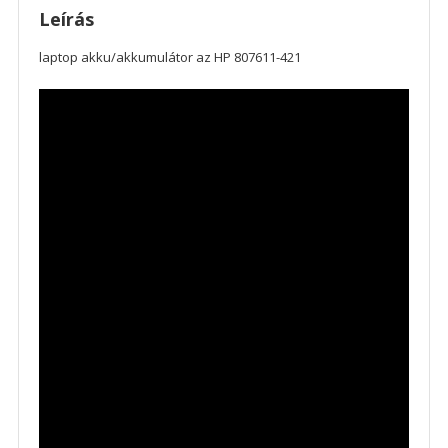
Leírás
laptop akku/akkumulátor az HP 807611-421