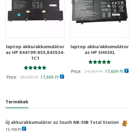
laptop akku/akkumulátor
laptop akku/akkumulátor
az HP 844199-855,843534-
az HP SH03XL
1C1
Értékelés:
Original
Curre
Price:
24,381
Ft
17,609
Ft
5.00
Értékelés:
Original
Current
Price:
38,030
Ft
17,609
Ft
/ 5
price
price
5.00
/ 5
price
price
was:
is:
was:
is:
24,381 Ft
17,60
38,030 Ft
17,609 Ft
Termékek
Új akku/akkumulátor az South NB-30B Total Station
13,100
Ft