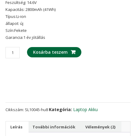
Feszültség: 14.6V
ből,
értékelés
Kapacitás: 2800mAh (41Wh)
alapján
Típus:Li-ion
állapot: új
Szín:Fekete
Garancia:1 év jótállás
laptop
Kosárba teszem
akku/akkumulátor
az
HP
HSTNN-
LB6U
mennyiség
Kategória:
Laptop Akku
Cikkszám:
SL10045-hu8
Leírás
További információk
Vélemények (2)