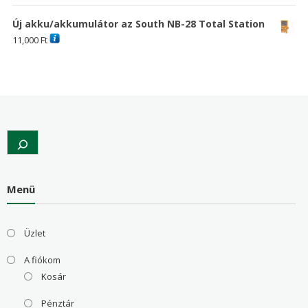
Új akku/akkumulátor az South NB-28 Total Station
11,000
Ft
Search
Menü
Üzlet
A fiókom
Kosár
Pénztár