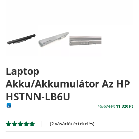
Laptop
Akku/akkumulátor Az HP
HSTNN-LB6U
Original
Cu
15,674
Ft
11,320
Ft
price
pr
was:
is:
(
2
vásárlói értékelés)
15,674 Ft
11,
Értékelés
2
5.00
az 5-