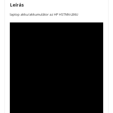
Leírás
laptop akku/akkumulátor az HP HSTNN-LB6U