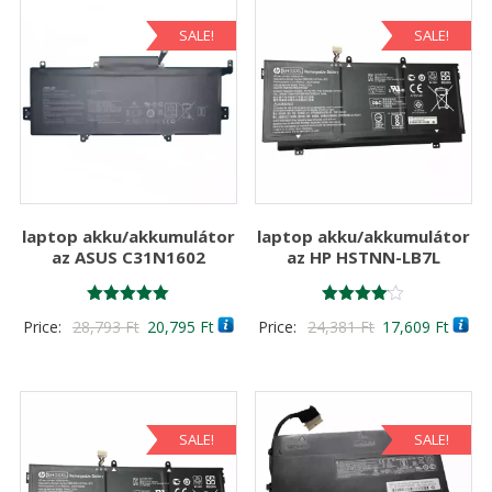
SALE!
SALE!
laptop akku/akkumulátor
laptop akku/akkumulátor
az ASUS C31N1602
az HP HSTNN-LB7L
Értékelés:
Értékelés:
Original
Current
Original
Curre
Price:
28,793
Ft
20,795
Ft
Price:
24,381
Ft
17,609
Ft
5.00
4.00
/ 5
/ 5
price
price
price
price
was:
is:
was:
is:
28,793 Ft
20,795 Ft
24,381 Ft
17,60
SALE!
SALE!