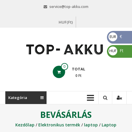
Skip
service@top-akku.com
to
content
HUF(Ft)
€
EUR
€
Ft
HUF
Ft
top-
0
TOTAL
akku.com
0
Ft
top-
akku.com
Kategória
BEVÁSÁRLÁS
Kezdőlap
/
Elektronikus termék
/
laptop
/
Laptop