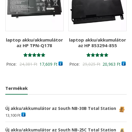
laptop akku/akkumulátor
laptop akku/akkumulátor
az HP TPN-Q178
az HP 853294-855
Értékelés:
Értékelés:
Original
Current
Original
Curre
Price:
24,381
Ft
17,609
Ft
Price:
29,025
Ft
20,963
Ft
5.00
5.00
/ 5
/ 5
price
price
price
price
was:
is:
was:
is:
24,381 Ft
17,609 Ft
29,025 Ft
20,96
Termékek
Új akku/akkumulátor az South NB-30B Total Station
13,100
Ft
Új akku/akkumulátor az South NB-25C Total Station