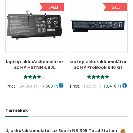
SALE!
SALE!
laptop akku/akkumulátor
laptop akku/akkumulátor
az HP HSTNN-LB7L
az HP ProBook 640 G1
Értékelés:
Értékelés:
Original
Current
Original
Curre
Price:
24,381
Ft
17,609
Ft
Price:
18,576
Ft
13,416
Ft
4.00
5.00
/ 5
/ 5
price
price
price
price
was:
is:
was:
is:
24,381 Ft
17,609 Ft
18,576 Ft
13,41
Termékek
Új akku/akkumulátor az South NB-30B Total Station