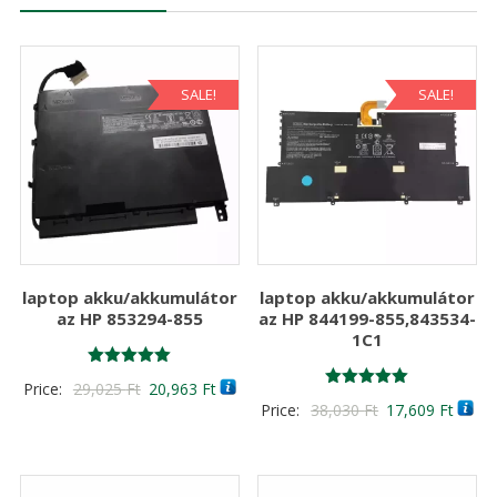
SALE!
SALE!
laptop akku/akkumulátor
laptop akku/akkumulátor
az HP 853294-855
az HP 844199-855,843534-
1C1
Értékelés:
Original
Current
Price:
29,025
Ft
20,963
Ft
5.00
Értékelés:
Original
Curre
Price:
38,030
Ft
17,609
Ft
/ 5
price
price
5.00
/ 5
price
price
was:
is:
was:
is:
29,025 Ft
20,963 Ft
38,030 Ft
17,60