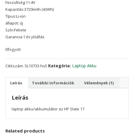
Feszültség:11.4V
ből,
értékelés
Kapacitás:3720mAh (43Wh)
alapján
Típus:Li-ion
állapot: új
Szín:Fekete
Garancia:1 év jótállás
Elfogyott
Kategória:
Laptop Akku
Cikkszám:
SL10733-hu5
Leírás
További információk
Vélemények (1)
Leírás
laptop akku/akkumulátor az HP Slate 17
Related products