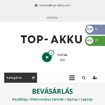
Skip
service@top-akku.com
to
content
HUF(Ft)
€
EUR
€
Ft
HUF
Ft
top-
0
TOTAL
akku.com
0
Ft
top-
akku.com
Kategória
BEVÁSÁRLÁS
Kezdőlap
/
Elektronikus termék
/
laptop
/
Laptop