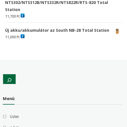
NTS302/NTS312B/NTS332R/NTS822R/RTS-820 Total
Station
11,700
Ft
Új akku/akkumulátor az South NB-28 Total Station
11,000
Ft
Search
Menü
Üzlet