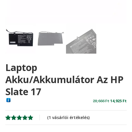
Laptop
Akku/akkumulátor Az HP
Slate 17
Original
Cu
20,666
Ft
14,925
Ft
price
pr
was:
is:
(
1
vásárlói értékelés)
20,666 Ft
14,
Értékelés
1
5.00
az 5-