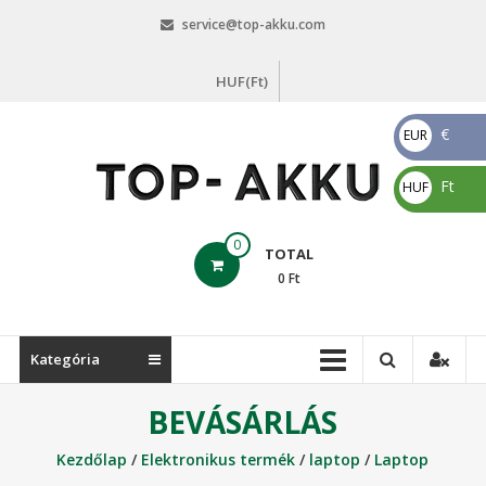
Skip
service@top-akku.com
to
content
HUF(Ft)
€
EUR
€
Ft
HUF
Ft
top-
0
TOTAL
akku.com
0
Ft
top-
akku.com
Kategória
BEVÁSÁRLÁS
Kezdőlap
/
Elektronikus termék
/
laptop
/
Laptop