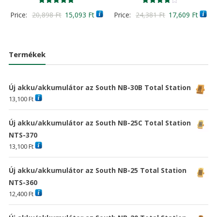
Értékelés:
Értékelés:
Original
Current
Original
Curre
Price:
20,898
Ft
15,093
Ft
Price:
24,381
Ft
17,609
Ft
5.00
4.00
/ 5
/ 5
price
price
price
price
was:
is:
was:
is:
20,898 Ft
15,093 Ft
24,381 Ft
17,60
Termékek
Új akku/akkumulátor az South NB-30B Total Station
13,100
Ft
Új akku/akkumulátor az South NB-25C Total Station
NTS-370
13,100
Ft
Új akku/akkumulátor az South NB-25 Total Station
NTS-360
12,400
Ft