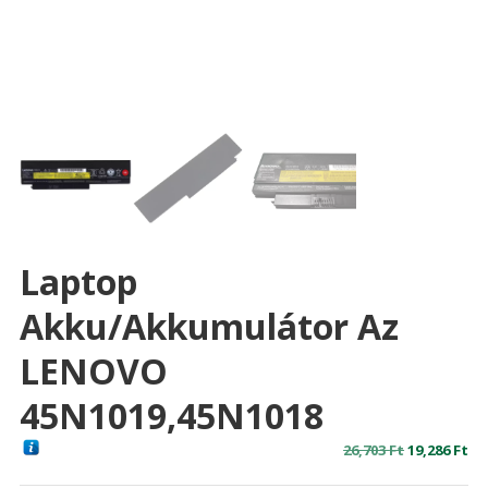
Laptop
Akku/akkumulátor Az
LENOVO
45N1019,45N1018
Original
Cu
26,703
Ft
19,286
Ft
price
pr