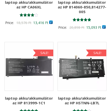
laptop akku/akkumulátor
laptop akku/akkumulátor
az HP CA06XL
az HP 814060-850,814277-
005
Értékelés:
Original
Current
Price:
18,576
Ft
13,416
Ft
4.00
Értékelés:
Original
Curre
Price:
20,898
Ft
15,093
Ft
/ 5
price
price
5.00
/ 5
price
price
was:
is:
was:
is:
18,576 Ft
13,416 Ft
20,898 Ft
15,09
SALE!
SALE!
laptop akku/akkumulátor
laptop akku/akkumulátor
az HP 813999-1C1
az HP HSTNN-LB7L