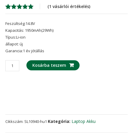
was:
is:
(
1
vásárlói értékelés)
26,703 Ft
19,
Értékelés
1
5.00
az 5-
Feszültség:14.8V
ből,
értékelés
Kapacitás: 1950mAh(29Wh)
alapján
Típus:Li-ion
állapot: új
Garancia:1 év jótállás
laptop
Kosárba teszem
akku/akkumulátor
az
LENOVO
45N1019,45N1018
mennyiség
Kategória:
Laptop Akku
Cikkszám:
SL10940-hu1