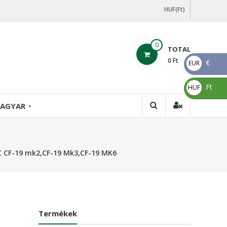
HUF(Ft)
0
TOTAL
0
Ft
€
EUR
€
Ft
HUF
Ft
AGYAR
▼
 CF-19 mk2,CF-19 Mk3,CF-19 MK6
Termékek