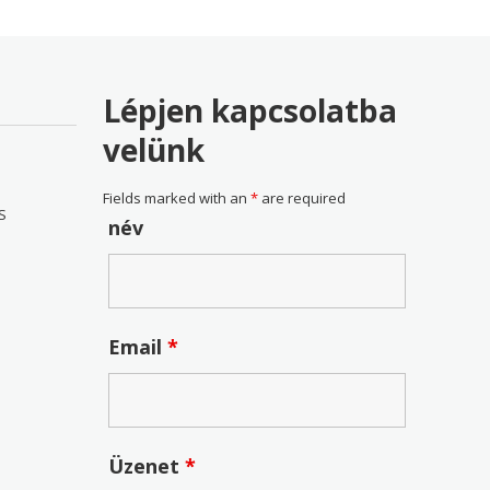
Lépjen kapcsolatba
velünk
Fields marked with an
*
are required
S
név
Email
*
Üzenet
*