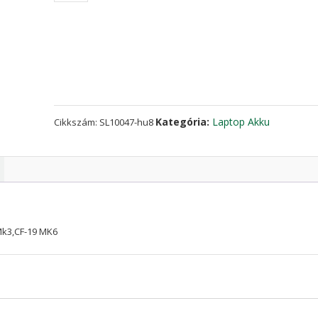
az
PANASONIC
CF-
19
mk2,CF-
19
Mk3,CF-
Kategória:
Laptop Akku
Cikkszám:
SL10047-hu8
19
MK6
mennyiség
Mk3,CF-19 MK6