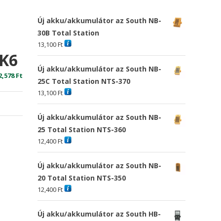
Új akku/akkumulátor az South NB-
30B Total Station
13,100
Ft
MK6
Új akku/akkumulátor az South NB-
riginal
Current
2,578
Ft
25C Total Station NTS-370
rice
price
13,100
Ft
as:
is:
7,415 Ft
12,578 Ft
Új akku/akkumulátor az South NB-
25 Total Station NTS-360
12,400
Ft
Új akku/akkumulátor az South NB-
20 Total Station NTS-350
12,400
Ft
Új akku/akkumulátor az South HB-