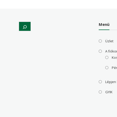
Menü
Search
Üzlet
A fiók
Ko
Pé
Lépjen
GYIK