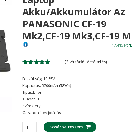
Akku/akkumulátor Az
PANASONIC CF-19
Mk2,CF-19 Mk3,CF-19 
O
17,415
Ft
1
p
w
(
2
vásárlói értékelés)
1
Értékelés
2
5.00
az 5-
Feszültség: 10.65V
ből,
értékelés
Kapacitás: 5700mAh (58Wh)
alapján
Típus:Li-ion
állapot: új
Szín: Gery
Garancia:1 év jótállás
laptop
Kosárba teszem
akku/akkumulátor