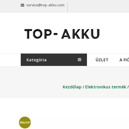
Skip
service@top-akku.com
to
content
top-
akku.com
top-
akku.com
Kategória
ÜZLET
A F
Kezdőlap
/
Elektronikus termék
Akció!