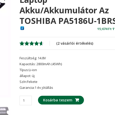
Akku/akkumulátor Az
TOSHIBA PA5186U-1BR
O
15,674
Ft
1
p
w
(
2
vásárlói értékelés)
1
Értékelés
2
4.50
az 5-
Feszültség: 14.8V
ből,
értékelés
Kapacitás: 2800mAh (45Wh)
alapján
Típus:Li-ion
állapot: új
Szín:Fekete
Garancia:1 év jótállás
laptop
Kosárba teszem
akku/akkumulátor
az