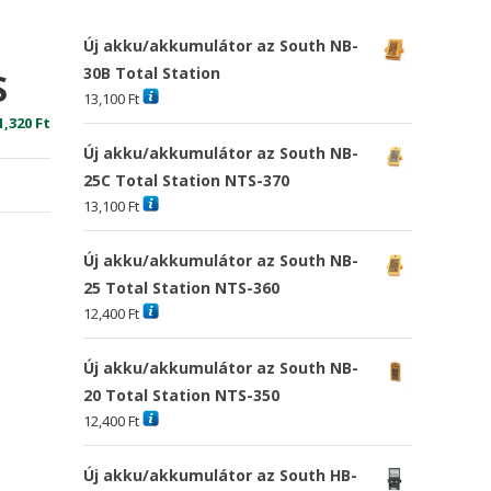
Új akku/akkumulátor az South NB-
30B Total Station
S
13,100
Ft
riginal
Current
1,320
Ft
rice
price
Új akku/akkumulátor az South NB-
as:
is:
25C Total Station NTS-370
5,674 Ft
11,320 Ft
13,100
Ft
Új akku/akkumulátor az South NB-
25 Total Station NTS-360
12,400
Ft
Új akku/akkumulátor az South NB-
20 Total Station NTS-350
12,400
Ft
Új akku/akkumulátor az South HB-