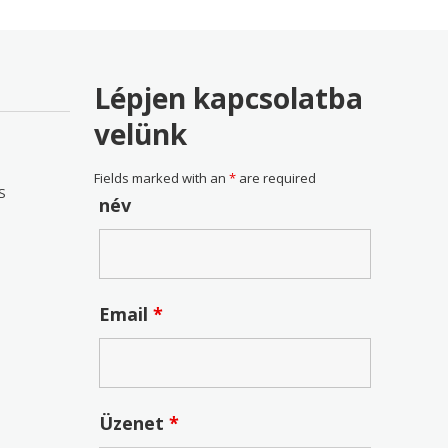
Lépjen kapcsolatba
velünk
Fields marked with an
*
are required
S
név
Email
*
Üzenet
*