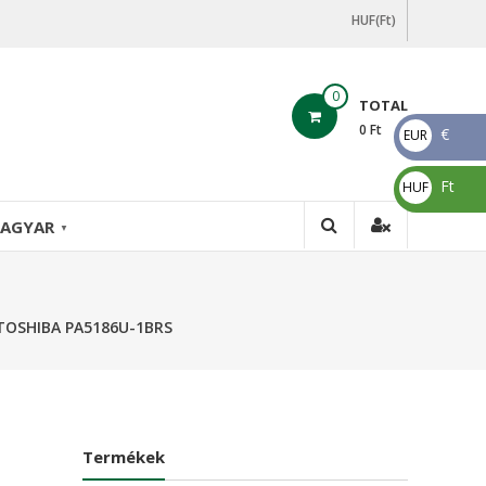
HUF(Ft)
0
TOTAL
0
Ft
€
EUR
€
Ft
HUF
Ft
AGYAR
▼
 TOSHIBA PA5186U-1BRS
Termékek