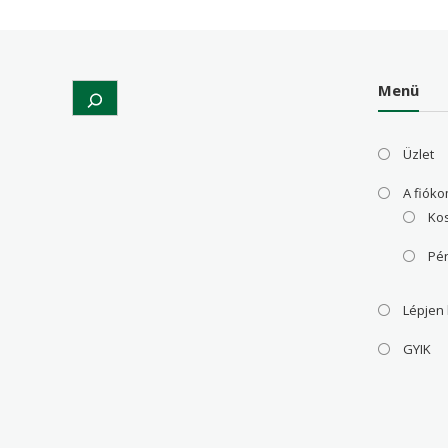
Menü
Search
Üzlet
A fiók
Ko
Pé
Lépjen
GYIK