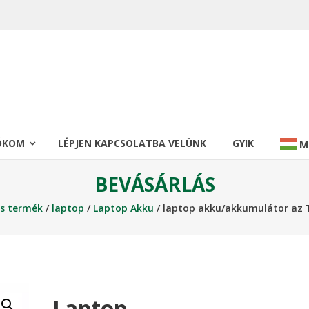
IÓKOM
LÉPJEN KAPCSOLATBA VELÜNK
GYIK
M
BEVÁSÁRLÁS
us termék
/
laptop
/
Laptop Akku
/ laptop akku/akkumulátor az
Laptop