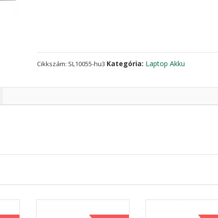
TOSHIBA
PA5186U-
1BRS
mennyiség
Kategória:
Laptop Akku
Cikkszám:
SL10055-hu3