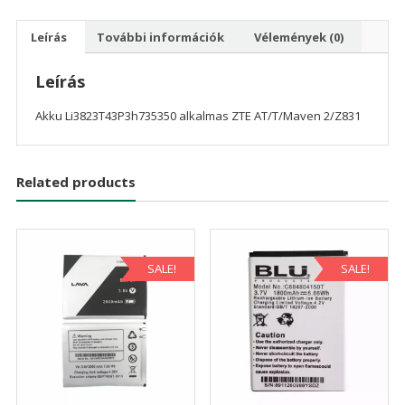
mennyiség
Leírás
További információk
Vélemények (0)
Leírás
Akku Li3823T43P3h735350 alkalmas ZTE AT/T/Maven 2/Z831
Related products
SALE!
SALE!