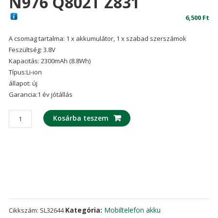
N976 Q802T Z831
6,500
Ft
A csomag tartalma: 1 x akkumulátor, 1 x szabad szerszámok
Feszültség: 3.8V
Kapacitás: 2300mAh (8.8Wh)
Típus:Li-ion
állapot: új
Garancia:1 év jótállás
Mobiltelefon
Kosárba teszem
akku/akkumulátor
Li3823T43P3h735350
alkalmas
ZTE
N986
V976
N976
Q802T
Kategória:
Mobiltelefon akku
Cikkszám:
SL32644
Z831