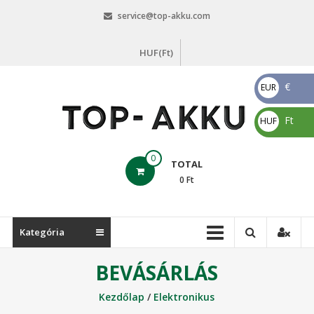
Skip
service@top-akku.com
to
content
HUF(Ft)
€
EUR
€
Ft
HUF
Ft
top-
0
TOTAL
akku.com
0
Ft
top-
akku.com
Kategória
BEVÁSÁRLÁS
Kezdőlap
/
Elektronikus