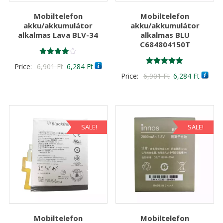
Mobiltelefon
Mobiltelefon
akku/akkumulátor
akku/akkumulátor
alkalmas Lava BLV-34
alkalmas BLU
C684804150T
Értékelés:
Original
Current
Price:
6,901
Ft
6,284
Ft
4.00
Értékelés:
Original
Curren
Price:
6,901
Ft
6,284
Ft
/ 5
price
price
5.00
/ 5
price
price
was:
is:
was:
is:
6,901 Ft
6,284 Ft
6,901 Ft
6,284 F
SALE!
SALE!
Mobiltelefon
Mobiltelefon