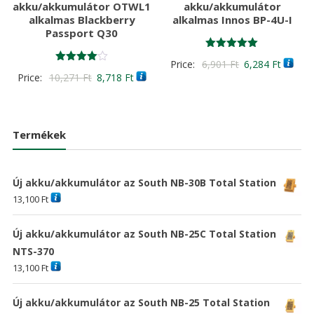
akku/akkumulátor OTWL1
akku/akkumulátor
alkalmas Blackberry
alkalmas Innos BP-4U-I
Passport Q30
Értékelés:
Original
Curren
Price:
6,901
Ft
6,284
Ft
5.00
Értékelés:
Original
Current
Price:
10,271
Ft
8,718
Ft
/ 5
price
price
4.00
/ 5
price
price
was:
is:
was:
is:
6,901 Ft
6,284 F
10,271 Ft
8,718 Ft
Termékek
Új akku/akkumulátor az South NB-30B Total Station
13,100
Ft
Új akku/akkumulátor az South NB-25C Total Station
NTS-370
13,100
Ft
Új akku/akkumulátor az South NB-25 Total Station